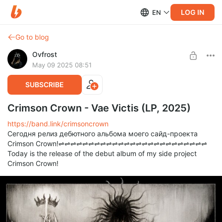
LOG IN
EN
Go to blog
Ovfrost
May 09 2025 08:51
SUBSCRIBE
Crimson Crown - Vae Victis (LP, 2025)
https://band.link/crimsoncrown
Сегодня релиз дебютного альбома моего сайд-проекта
Crimson Crown!⇌⇌⇌⇌⇌⇌⇌⇌⇌⇌⇌⇌⇌⇌⇌⇌⇌⇌⇌⇌⇌⇌⇌⇌⇌
Today is the release of the debut album of my side project
Crimson Crown!