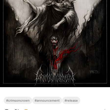
#crimsoncrown
#announcement
#release