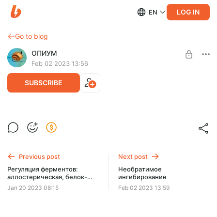
LOG IN
EN
Go to blog
ОПИУМ
Feb 02 2023 13:56
SUBSCRIBE
Обратимое ингибирование
Level required:
Две чашки кофе
Previous post
Next post
SUBSCRIBE
Регуляция ферментов:
Необратимое
аллостерическая, белок-
ингибирование
белковые взаимодействия,
Jan 20 2023 08:15
Feb 02 2023 13:59
ковалентная модификация и
ограниченный протеолиз (2
видео)