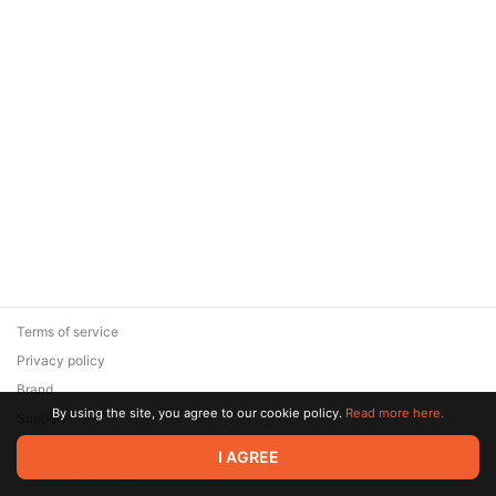
Terms of service
Privacy policy
Brand
By using the site, you agree to our cookie policy.
Read more here.
Support
© 2026 Zaya Solutions Limited. All rights reserved. All trademarks
I AGREE
are the property of their respective owners.