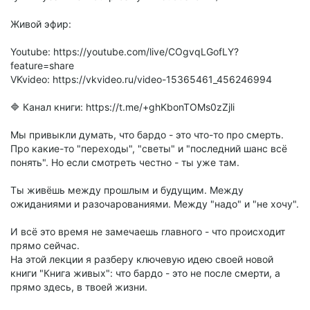
Живой эфир:
Youtube: https://youtube.com/live/COgvqLGofLY?
feature=share
VKvideo: https://vkvideo.ru/video-15365461_456246994
🔷 Канал книги: https://t.me/+ghKbonTOMs0zZjli
Мы привыкли думать, что бардо - это что-то про смерть.
Про какие-то "переходы", "светы" и "последний шанс всё
понять". Но если смотреть честно - ты уже там.
Ты живёшь между прошлым и будущим. Между
ожиданиями и разочарованиями. Между "надо" и "не хочу".
И всё это время не замечаешь главного - что происходит
прямо сейчас.
На этой лекции я разберу ключевую идею своей новой
книги "Книга живых": что бардо - это не после смерти, а
прямо здесь, в твоей жизни.