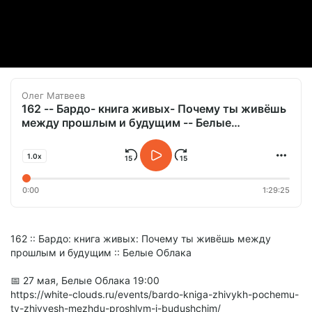
Олег Матвеев
162 -- Бардо- книга живых- Почему ты живёшь
между прошлым и будущим -- Белые
Облака.mp3
1.0x
0:00
1:29:25
162 :: Бардо: книга живых: Почему ты живёшь между
прошлым и будущим :: Белые Облака
📅 27 мая, Белые Облака 19:00
https://white-clouds.ru/events/bardo-kniga-zhivykh-pochemu-
ty-zhivyesh-mezhdu-proshlym-i-budushchim/