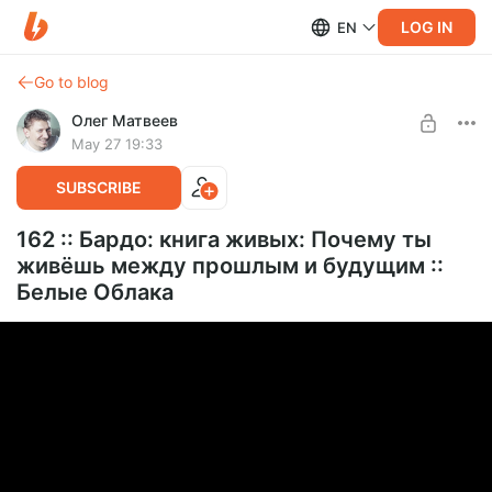
LOG IN
EN
Go to blog
Олег Матвеев
May 27 19:33
SUBSCRIBE
162 :: Бардо: книга живых: Почему ты
живёшь между прошлым и будущим ::
Белые Облака