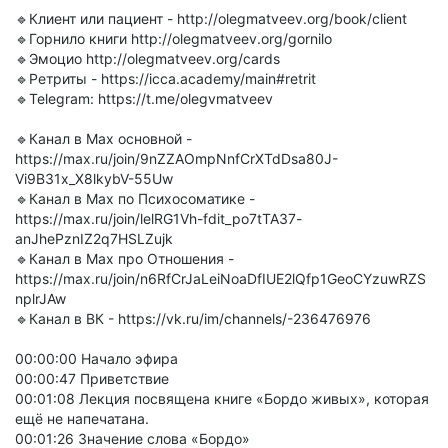
🔹Клиент или пациент - http://olegmatveev.org/book/client
🔹Горнило книги http://olegmatveev.org/gornilo
🔹Эмоцио http://olegmatveev.org/cards
🔹Ретриты - https://icca.academy/main#retrit
🔹Telegram: https://t.me/olegvmatveev
🔹Канал в Max основной -
https://max.ru/join/9nZZAOmpNnfCrXTdDsa80J-
Vi9B31x_X8lkybV-55Uw
🔹Канал в Max по Психосоматике -
https://max.ru/join/lelRG1Vh-fdit_po7tTA37-
anJhePznIZ2q7HSLZujk
🔹Канал в Max про Отношения -
https://max.ru/join/n6RfCrJaLeiNoaDfIUE2lQfp1GeoCYzuwRZS
nplrJAw
🔹Канал в ВК - https://vk.ru/im/channels/-236476976
00:00:00 Начало эфира
00:00:47 Приветствие
00:01:08 Лекция посвящена книге «Бордо живых», которая
ещё не напечатана.
00:01:26 Значение слова «Бордо»