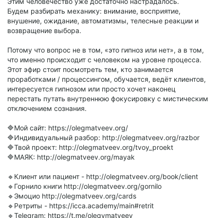
Этим человечество уже достаточно настрадалось.
Будем разбирать механику: внимание, восприятие,
внушение, ожидание, автоматизмы, телесные реакции и
возвращение выбора.
Потому что вопрос не в том, «это гипноз или нет», а в том,
что именно происходит с человеком на уровне процесса.
Этот эфир стоит посмотреть тем, кто занимается
проработками / процессингом, обучается, ведёт клиентов,
интересуется гипнозом или просто хочет наконец
перестать путать внутреннюю фокусировку с мистическим
отключением сознания.
🔷Мой сайт: https://olegmatveev.org/
🔷Индивидуальный разбор: http://olegmatveev.org/razbor
🔷Твой проект: http://olegmatveev.org/tvoy_proekt
🔷МАЯК: http://olegmatveev.org/mayak
🔹Клиент или пациент - http://olegmatveev.org/book/client
🔹Горнило книги http://olegmatveev.org/gornilo
🔹Эмоцио http://olegmatveev.org/cards
🔹Ретриты - https://icca.academy/main#retrit
🔹Telegram: https://t.me/olegvmatveev