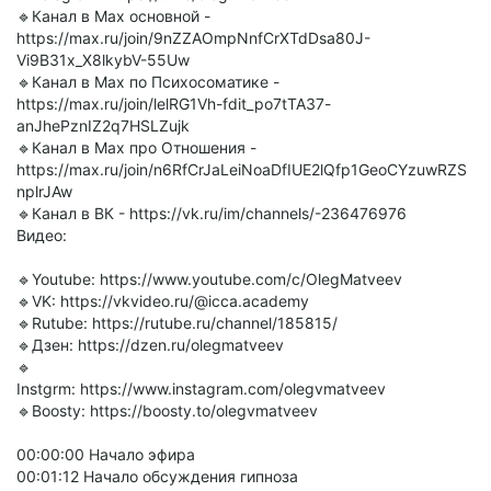
🔹Канал в Max основной -
https://max.ru/join/9nZZAOmpNnfCrXTdDsa80J-
Vi9B31x_X8lkybV-55Uw
🔹Канал в Max по Психосоматике -
https://max.ru/join/lelRG1Vh-fdit_po7tTA37-
anJhePznIZ2q7HSLZujk
🔹Канал в Max про Отношения -
https://max.ru/join/n6RfCrJaLeiNoaDfIUE2lQfp1GeoCYzuwRZS
nplrJAw
🔹Канал в ВК - https://vk.ru/im/channels/-236476976
Видео:
🔹Youtube: https://www.youtube.com/c/OlegMatveev
🔹VK: https://vkvideo.ru/@icca.academy
🔹Rutube: https://rutube.ru/channel/185815/
🔹Дзен: https://dzen.ru/olegmatveev
🔹
Instgrm: https://www.instagram.com/olegvmatveev
🔹Boosty: https://boosty.to/olegvmatveev
00:00:00 Начало эфира
00:01:12 Начало обсуждения гипноза