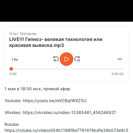
Олег Матвеев
LIVE!!! Гипноз- великая технология или
красивая вывеска.mp3
1.0x
0:00
3:00:50
1 мая в 18:00 мск, прямой эфир
Youtube: https://youtu.be/mVC8qtWXZ5U
VKvideo: https://vkvideo.ru/video-15365461_456246927
Rutube:
https://rutube.ru/video/d54b1188f9e7791974bdfe39b072e9c5