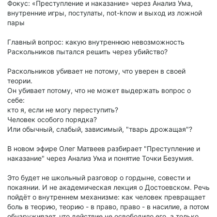
Фокус: «Преступление и наказание» через Анализ Ума,
внутренние игры, постулаты, not-know и выход из ложной
пары
Главный вопрос: какую внутреннюю невозможность
Раскольников пытался решить через убийство?
Раскольников убивает не потому, что уверен в своей
теории.
Он убивает потому, что не может выдержать вопрос о
себе:
кто я, если не могу переступить?
Человек особого порядка?
Или обычный, слабый, зависимый, "тварь дрожащая"?
В новом эфире Олег Матвеев разбирает "Преступление и
наказание" через Анализ Ума и понятие Точки Безумия.
Это будет не школьный разговор о гордыне, совести и
покаянии. И не академическая лекция о Достоевском. Речь
пойдёт о внутреннем механизме: как человек превращает
боль в теорию, теорию - в право, право - в насилие, а потом
обнаруживает, что действие не освободило его, а только