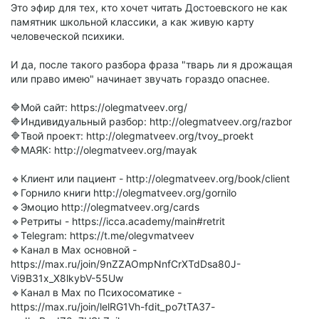
Это эфир для тех, кто хочет читать Достоевского не как
памятник школьной классики, а как живую карту
человеческой психики.
И да, после такого разбора фраза "тварь ли я дрожащая
или право имею" начинает звучать гораздо опаснее.
🔷Мой сайт: https://olegmatveev.org/
🔷Индивидуальный разбор: http://olegmatveev.org/razbor
🔷Твой проект: http://olegmatveev.org/tvoy_proekt
🔷МАЯК: http://olegmatveev.org/mayak
🔹Клиент или пациент - http://olegmatveev.org/book/client
🔹Горнило книги http://olegmatveev.org/gornilo
🔹Эмоцио http://olegmatveev.org/cards
🔹Ретриты - https://icca.academy/main#retrit
🔹Telegram: https://t.me/olegvmatveev
🔹Канал в Max основной -
https://max.ru/join/9nZZAOmpNnfCrXTdDsa80J-
Vi9B31x_X8lkybV-55Uw
🔹Канал в Max по Психосоматике -
https://max.ru/join/lelRG1Vh-fdit_po7tTA37-