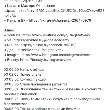
anJhePznIZ2q7HSLZujk
🔹Канал в Max про Отношения -
https://max.ru/join/n6RfCrJaLeiNoaDfIUE2lQfp1GeoCYzuwRZS
nplrJAw
🔹Канал в ВК - https://vk.ru/im/channels/-236476976
Видео:
🔹Youtube: https://www.youtube.com/c/OlegMatveev
🔹VK: https://vkvideo.ru/@icca.academy
🔹Rutube: https://rutube.ru/channel/185815/
🔹Дзен: https://dzen.ru/olegmatveev
🔹Instgrm: https://www.instagram.com/olegvmatveev
🔹Boosty: https://boosty.to/olegvmatveev
00:00:00 Начало эфира
00:02:05 Приветствие
00:03:02 Контекст видео
00:03:35 Стиль проведения ретритов
00:05:01 Обсуждение темы «точки безумия» в контексте
работы с клиенткой.
00:06:25 Связь темы «точки безумия» с произведением
Достоевского.
00:08:03 Техники работы с точками безумия