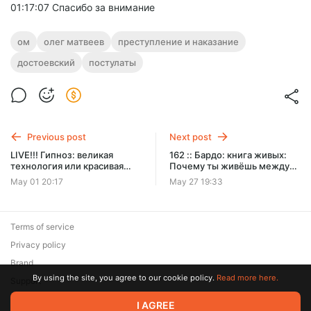
01:17:07 Спасибо за внимание
ом
олег матвеев
преступление и наказание
достоевский
постулаты
Previous post
Next post
LIVE!!! Гипноз: великая
162 :: Бардо: книга живых:
технология или красивая
Почему ты живёшь между
вывеска
прошлым и будущим ::
May 01 20:17
May 27 19:33
Белые Облака
Terms of service
Privacy policy
Brand
By using the site, you agree to our cookie policy.
Read more here.
Support
© 2026 Zaya Solutions Limited. All rights reserved. All trademarks
I AGREE