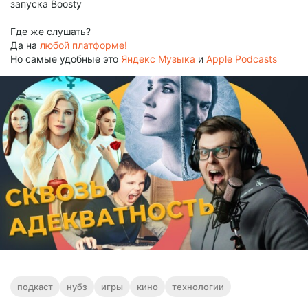
запуска Boosty
Где же слушать?
Да на
любой платформе!
Но самые удобные это
Яндекс Музыка
и
Apple Podcasts
подкаст
нубз
игры
кино
технологии