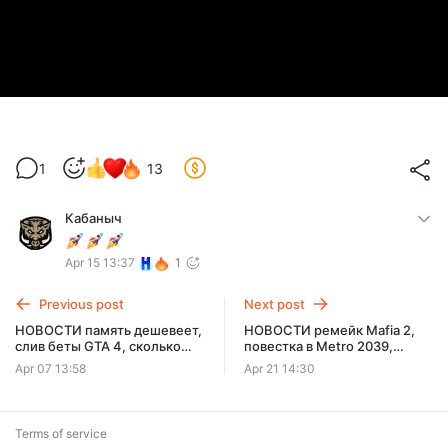
1
13
Кабаныч
Apr 15 13:37
1
Previous post
Next post
НОВОСТИ память дешевеет,
НОВОСТИ ремейк Mafia 2,
слив беты GTA 4, сколько
повестка в Metro 2039,
стоит GTA 6, кто заберет
новый взлом авторов GTA 6,
Apr 07 13:58
Apr 21 14:30
Fortnite, новые “Герои”
возвращение Bloodborne
Terms of service