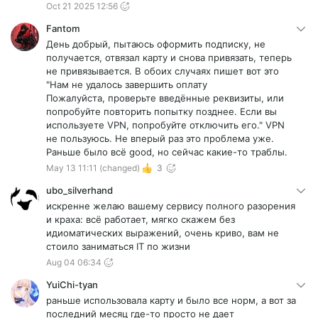
Oct 21 2025 12:56
Fantom
День добрый, пытаюсь оформить подписку, не
получается, отвязал карту и снова привязать, теперь
не привязывается. В обоих случаях пишет вот это
"Нам не удалось завершить оплату
Пожалуйста, проверьте введённые реквизиты, или
попробуйте повторить попытку позднее. Если вы
используете VPN, попробуйте отключить его." VPN
не пользуюсь. Не вперый раз это проблема уже.
Раньше было всё good, но сейчас какие-то траблы.
May 13 11:11
(changed)
3
ubo_silverhand
искренне желаю вашему сервису полного разорения
и краха: всё работает, мягко скажем без
идиоматических выражений, очень криво, вам не
стоило заниматься IT по жизни
Aug 04 06:34
YuiChi-tyan
раньше использовала карту и было все норм, а вот за
последний месяц где-то просто не дает