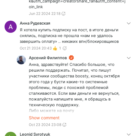
k&utm_campaign=creatorshare_fan&utm_content=j
oin_link
Jun 22 2024 22:18
Анна Рудевская
Я хотела купить подписку на пост, в итоге деньги
снялись, подписка не прошла «нам не удалось
завершить оплату» .. никаких впн/блокировщиков
Oct 21 2024 20:43
1
Арсений Филиппов
Анна, здравствуйте! Спасибо большое, что
решили поддержать. Почитал, что пишут
участники сообщества boosty, конец октября
этого года у бусти какие-то системные
проблемы, люди с похожей проблемой
сталкиваются. Если вам деньги не вернуться,
пожалуйста напишите мне, я обращусь в
техническую поддержку.
Либо можете на почту
nativusassociation@gmail.com отправить
Show comment
транзакцию и я сразу напишу в поддержку.
Oct 23 2024 23:08
Мне очень жаль, что так вышло :(
Leonid Syrotyuk