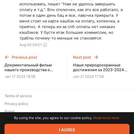
использовать, пишет "Нам не удалось завершить
оплату и т.д.". Впн отключен, как это все работало, а
потом в один день бац и все, лавочка прикрыта. У
меня стоит на карте кэшбэк на оплату, копеечка, а
приятно. А теперь из-за спб-оплаты нет никаких
кэшбэков. У бусти итак большие коммиссии, но
траблы почему-то меньше не становятся
Aug 06 06:01
Previous post
Next post
Документальный фильм
Наши природоохранные
нашего производства о
достижения за 2023-2024
дельфинах Черного моря и
годы"
Jan 17 2024 19:58
Jan 21 2024 17:58
их проблемах.
Terms of service
Privacy policy
Brand
By using the site, you agree to our cookie policy.
Read more here.
Support
I AGREE
© 2026 Zaya Solutions Limited. All rights reserved. All trademarks
are the property of their respective owners.