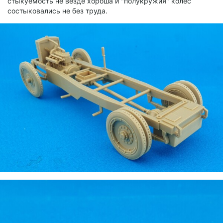
стыкуемость не везде хороша и "полукружия" колес
состыковались не без труда.