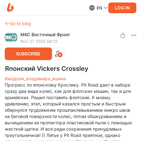
LOG IN
EN
Go to blog
МКС Восточный Фронт
Nov 27 2025 08:12
SUBSCRIBE
Японский Vickers Crossley
#модели_владимира_яшина
Прогресс по японскому Крослику. Pit Road дает в наборе
сразу два вида колес, как для флотских машин, так и для
армейских. Решил поставить флотские. К моему
удивлению, этап, который казался простым и быстрым
обернулся трудоемким прошпаклевыванием микро швов
на беговой поверхности колес, потом обшкуриванием и
вычищением из протектора пластиковой пыли с помощью
жесткой щетки. И все ради сохранения причудливых
треугольничков! )) Литье у Pit Road приятное, однако