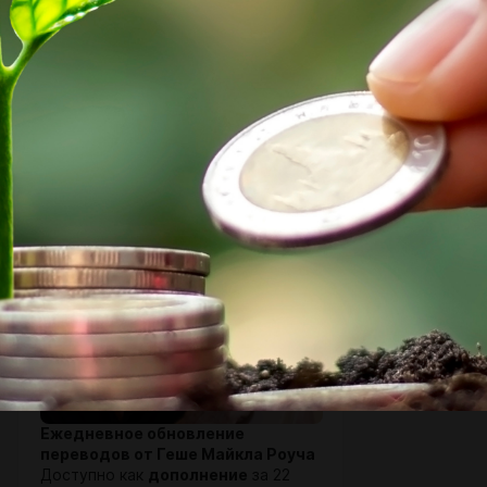
Доступно как
дополнение
за 22
доллара США в месяц для
подписчиков книжного клуба Good
Night Book Club.
SUBSCRIBE
Ежедневные письма - 4800р
($30+$22)
$63 per month
Ежедневное обновление
переводов от Геше Майкла Роуча
Доступно как
дополнение
за 22