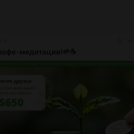
1:15
кофе-медитации!🌱☕️