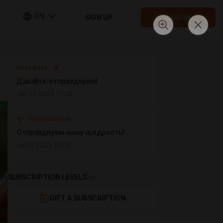
EN
SIGN UP
LOG IN
Next post
Давайте отпразднуем!
Jun 10 2023 17:20
Previous post
Отпразднуем нашу щедрость!
Jul 10 2022 16:26
SUBSCRIPTION LEVELS
17
GIFT A SUBSCRIPTION