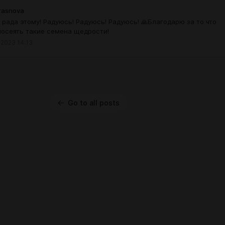
Krasnova
 рада этому! Радуюсь! Радуюсь! Радуюсь! 🙏Благодарю за то что
посеять такие семена щедрости!
 2023 14:13
Go to all posts