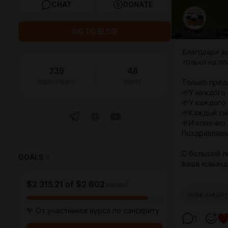
CHAT
DONATE
GO TO BLOG
Благодаря в
только на пл
339
48
subscribers
posts
Только пред
🌱У каждого
🌱У каждого
🌱Каждый см
🌱И конечно
Поздравляем
С большой 
GOALS
2
ваша команд
$2 315.21
of
$2 602
raised
кофе-медит
🌹 От участников курса по санскриту
1