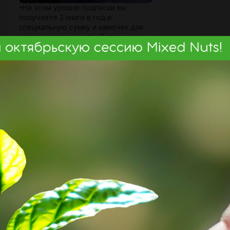
*На этом уровне подписки вы
получаете 2 книги в год и
специальную сумку и замочек для
хранения ваших устройств на ночь.
SUBSCRIBE
Ежедневные письма - 2835р
($10+$22)
$37 per month
Ежедневное обновление
переводов от Геше Майкла Роуча