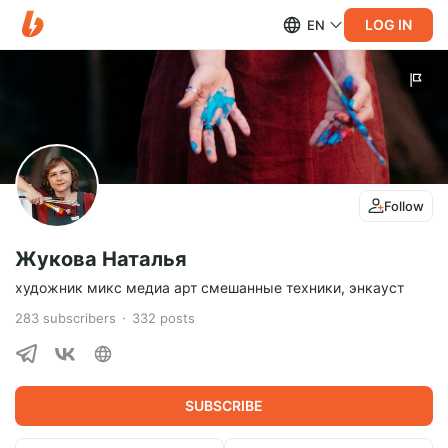
LOG IN
EN
Follow
Жукова Наталья
художник микс медиа арт смешанные техники, энкауст
283
subscribers
332
posts
SUBSCRIBE