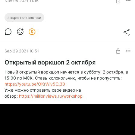
Nov 05 2021 11:16
Присоединиться к закрытому воркшопу
закрытые звонки
6 ноября
Level required:
Жажда знаний
SUBSCRIBE
Sep 29 2021 10:51
Открытый воркшоп 2 октября
Новый открытый воркшоп начнется в субботу, 2 октября, в
15:00 по МСК. Ставь колокольчик, чтобы не пропустить:
https://youtu.be/OKrWiv5C_30
Уже можно отправить свое видео на
обзор:
https://millionviews.ru/workshop