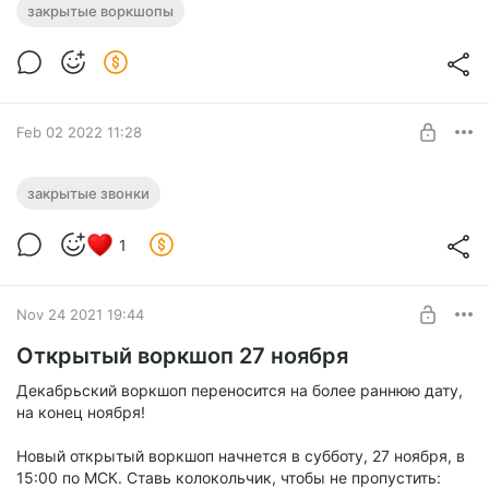
Закрытый воркшоп 5 февраля
закрытые воркшопы
Level required:
Подписчик
SUBSCRIBE
Feb 02 2022 11:28
Присоединиться к закрытому воркшопу
закрытые звонки
5 февраля
Level required:
Жажда знаний
1
SUBSCRIBE
Nov 24 2021 19:44
Открытый воркшоп 27 ноября
Декабрьский воркшоп переносится на более раннюю дату,
на конец ноября!
Новый открытый воркшоп начнется в субботу, 27 ноября, в
15:00 по МСК. Ставь колокольчик, чтобы не пропустить: