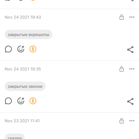
Nov 24 2021 19:43
Закрытый воркшоп 27 ноября
закрытые воркшопы
Level required:
Подписчик
SUBSCRIBE
Nov 24 2021 19:35
Присоединиться к закрытому воркшопу
закрытые звонки
27 ноября
Level required:
Жажда знаний
SUBSCRIBE
Nov 23 2021 11:41
Промокод для подписчиков
скидки