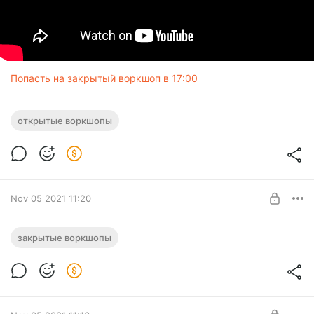
Попасть на закрытый воркшоп в 17:00
открытые воркшопы
Nov 05 2021 11:20
Закрытый воркшоп 6 ноября
закрытые воркшопы
Level required:
Подписчик
SUBSCRIBE