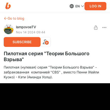
LOG IN
EN
Go to blog
lampovoeTV
Nov 14 2024 09:44
SUBSCRIBE
Пилотная серия "Теории Большого
Взрыва"
Пилотная (нулевая) серия "Теории Большого Взрыва" -
забракованная компанией "CBS" , вместо Пенни (Кейли
Куоко) - Кэти (Аманда Уолш).