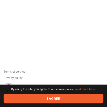
Terms of service
Privacy policy
Brand
By using the site, you agree to our cookie policy.
Read more here.
Support
© 2026 Zaya Solutions Limited. All rights reserved. All trademarks
I AGREE
are the property of their respective owners.