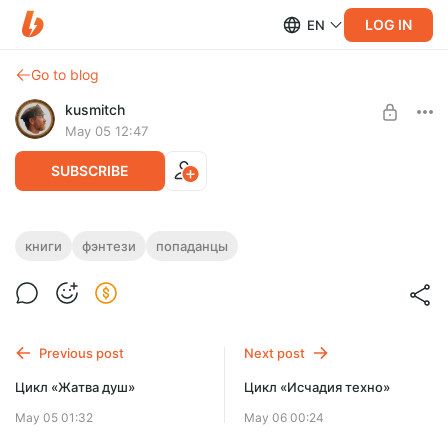
LOG IN
EN
Go to blog
kusmitch
May 05 12:47
SUBSCRIBE
Цикл "Менталист"
книги
фэнтези
попаданцы
Level required:
Цикл «Менталист» (или «Сага о Патрике Шарпе»),
Расширенный абонемент
написанный автором Глебом Финном, представляет собой
серию в жанре приключенческого фэнтези
UNLOCK WITH DISCOUNT
Previous post
Next post
$2.57
$1.94 per month
-
25
%
Цикл «Жатва душ»
Цикл «Исчадия техно»
Billed every 12 months.
May 05 01:32
May 06 00:24
The discount applies to the first 12 months only.