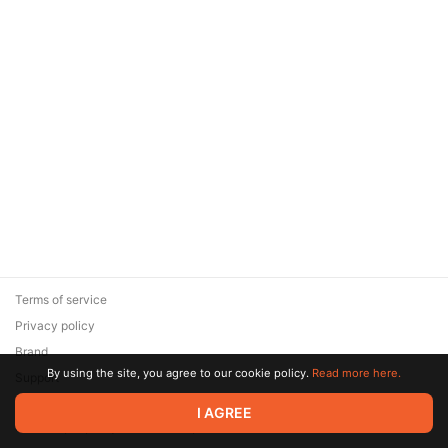
Terms of service
Privacy policy
Brand
By using the site, you agree to our cookie policy.
Read more here.
Support
© 2026 Zaya Solutions Limited. All rights reserved. All trademarks
I AGREE
are the property of their respective owners.