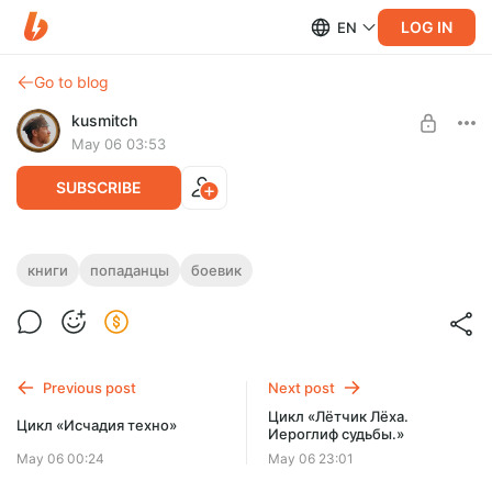
LOG IN
EN
Go to blog
kusmitch
May 06 03:53
SUBSCRIBE
Цикл «Лётчик Лёха»
книги
попаданцы
боевик
Level required:
Полеты, любовь, смешные и опасные приключения
Расширенный абонемент
морского лётчика.
Первым делом мы испортим самолеты, ну а девушек, а
UNLOCK WITH DISCOUNT
девушек потом!
Previous post
Next post
$2.57
$1.94 per month
Цикл «Лётчик Лёха.
-
25
%
Цикл «Исчадия техно»
Иероглиф судьбы.»
Billed every 12 months.
May 06 00:24
May 06 23:01
The discount applies to the first 12 months only.