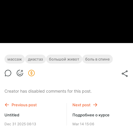
массаж
диастаз
большой живот
боль в спине
Creator has disabled comments for this post.
Previous post
Next post
Untitled
Подробнее о курсе
Dec 31 2025 06:13
Mar 14 15:06