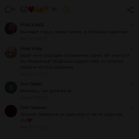
4
36
PYRO KINES
Выглядит годно, ждемс релиз, и побольше карточек
Apr 29 17:30
Vitaly Vitaly
Будут ли в грядущем обновлении сцены 18+ или хотя
бы обнажёнка? Модельки радуют глаз, но хочется
увидеть что под обёрткой.
Apr 30 01:17
Your Daddy
Молодец, так держать 👍
Apr 30 12:48
Олег Марьин
Лучший. Наверное ни одну игру я так не ждал как
эту
May 31 17:57