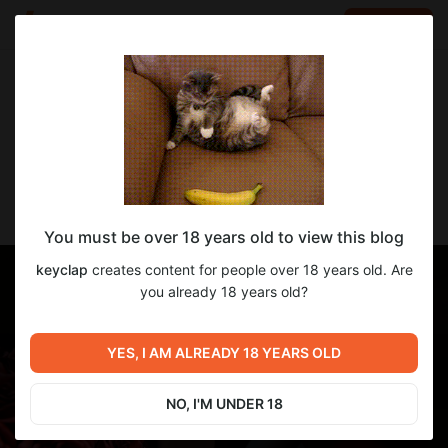
LOG IN
EN
Go to blog
keyclap
Apr 29 15:54
SUBSCRIBE
Отчёт #20
You must be over 18 years old to view this blog
keyclap
creates content for people over 18 years old. Are
you already 18 years old?
YES, I AM ALREADY 18 YEARS OLD
NO, I'M UNDER 18