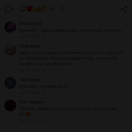
4
36
PYRO KINES
Выглядит годно, ждемс релиз, и побольше карточек
Apr 29 17:30
Vitaly Vitaly
Будут ли в грядущем обновлении сцены 18+ или хотя
бы обнажёнка? Модельки радуют глаз, но хочется
увидеть что под обёрткой.
Apr 30 01:17
Your Daddy
Молодец, так держать 👍
Apr 30 12:48
Олег Марьин
Лучший. Наверное ни одну игру я так не ждал как
эту
May 31 17:57