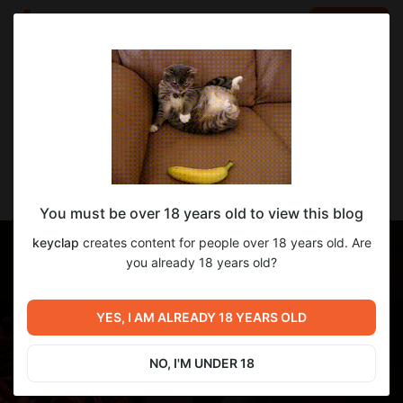
LOG IN
EN
Go to blog
keyclap
Apr 29 15:54
SUBSCRIBE
Отчёт #20
You must be over 18 years old to view this blog
keyclap
creates content for people over 18 years old. Are
you already 18 years old?
YES, I AM ALREADY 18 YEARS OLD
NO, I'M UNDER 18