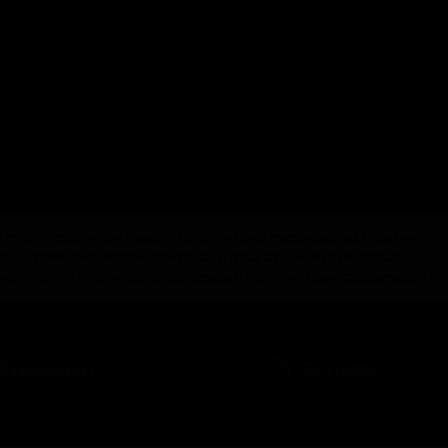
 теперь любую картинку, фотографию, анимацию из галереи
ого телефона, можно сохранить в папку. Не нужно больше
айлах игры, чтобы достать рендер, который вам понравился.