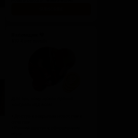
Роль в Discord ·
Gold Patron
SUBSCRIBE
Взломщик 💜
$10.4 per month
Для тех, кому нужен полный
контроль над всем.
• Доступ к закрытым новостям и
отчётам
• Ранний доступ к обновлениям
игры