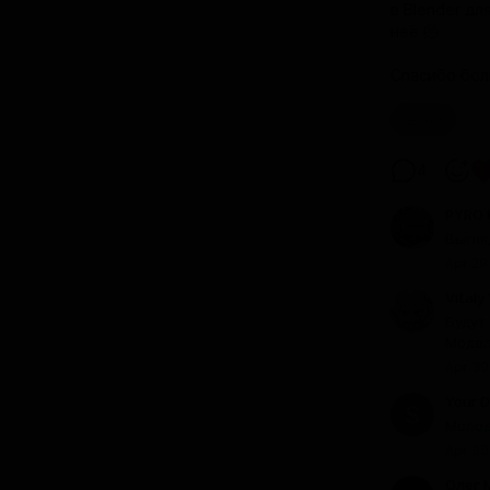
в Blender дл
неё 🫠
Спасибо бол
report
4
PYRO 
Выгля
Apr 29
Vitaly 
Будут
Модел
Apr 30
Your 
Молод
Apr 30
Олег 