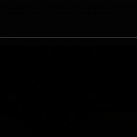
таю над реплеями. В принципе ничего необычного, всё как и в
х. Там можно будет пересмотреть пройденные сцены.
 типа iOS