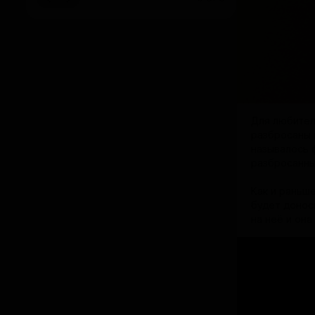
Для любител
разбросаны п
называлось ф
разбросанны
Как и раньше
будет донос
на неё и она