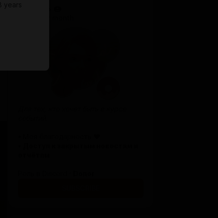
8 years
Помощь 🍩
$0.65 per month
Для тех, кто хочет быть в курсе
событий.
• Моя благодарность ♥
•
Доступ к закрытым новостям и
отчётам
Роль в Discord ·
Donor
SUBSCRIBE