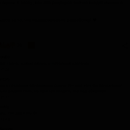
я сцены. К слову, все 389 рендеров сейчас входят именно в
ьшое за то, что поддерживаете разработку! ❤️
36
KINES
дит годно, ждемс релиз, и побольше карточек
 17:30
Vitaly
 ли в грядущем обновлении сцены 18+ или хотя бы обнажёнка?
ьки радуют глаз, но хочется увидеть что под обёрткой.
 01:17
Daddy
ец, так держать 👍
 12:48
Марьин