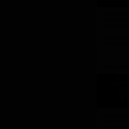
Пока болел,
похожее на 
мыши. Мелоч
Также обнов
напоминая в
Музыкальны
Как и просил
нормальных п
функции, при