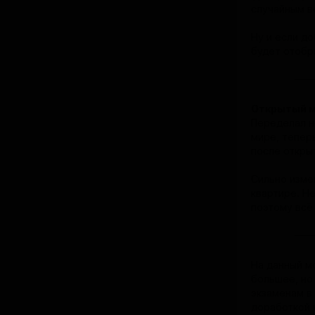
случайным в
Ну и если до
будет отобр
Открытый 
Переделал н
мире, теперь
после откры
Сильно измен
квартире. Н
поэтому всё
На данный м
большее, но 
экзаменам в 
доработкой 