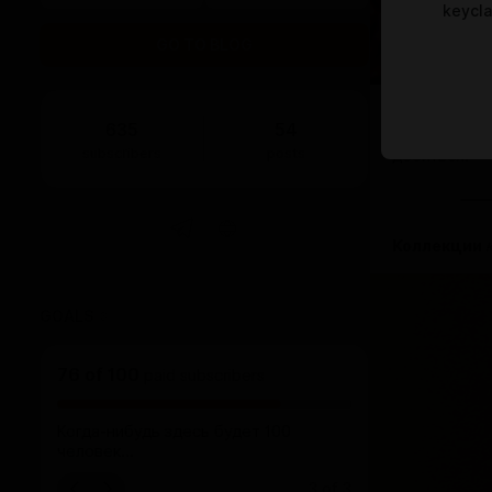
keycl
GO TO BLOG
Всем привет
635
54
Сейчас уже 
subscribers
posts
добиться.
Коллекции
GOALS
3
76
of
100
paid subscribers
Когда-нибудь здесь будет 100
человек...
3
of
3