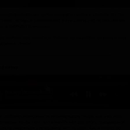
 решил поиграться с шейдерами для кнопок и сделать что-то
стекло, которое размазывает фон и реагирует на положение
ь, а выглядит прикольно.
ил шейдер для телефона, теперь он закруглён по всем краям,
ыпуклое стекло.
й плеер
и, добавил возможность перематывать песни, как и во всех
леерах. Из-за того, что в Ren'Py нет для этого специальной
шлось напрячься и придумать что-то своё. Как и кнопку со