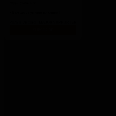
поддержать :>
•
Все доступные плюшки!
Роль в Discord ·
MAJOR SUPPORTER
SUBSCRIBE