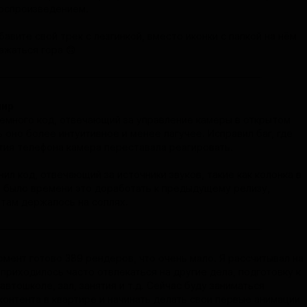
оспроизведением.
бавите свой трек с лезгинкой, вместо иконки с папкой на нём
ажаться гора 🙃
мир
емного код, отвечающий за управление камеры в открытом
 оно более интуитивное и менее лагучее. Исправил баг, где
тия телефона камера переставала реагировать.
ил код, отвечающий за источники звуков, такие как колонка в
е было времени это доработать к предыдущему релизу,
 там держалось на соплях.
омент готово 389 рендеров, что очень мало. Я рассчитывал на
приходилось часто отвлекаться на другие дела, подготовку к
автошколе, зал, занятия и т.д. Сейчас буду заниматься
контента в квартире и начинать делать свои первые анимации