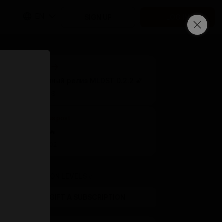
EN
SIGN UP
LOG IN
Next post
🌠 Публичный релиз MLDST 0.2.2 🌠
Apr 04 18:18
Previous post
Спасибо 🔥
Mar 22 19:02
SUBSCRIPTION LEVELS
6
GIFT A SUBSCRIPTION