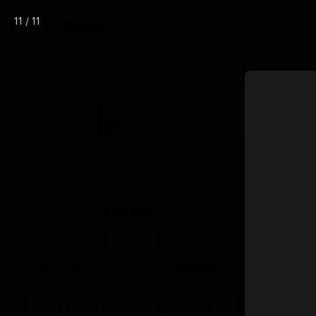
11 / 11
Apr 29 15:54
Отчёт 
keyclap
Follow
МОЛОДОСТЬ 0.2.2 - чисто для души
CHAT
DONATE