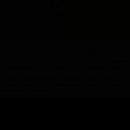
ей коллекционировать я добавил карточки, которые
о открытому миру. Как помните, в версии 0.1.3 это
руктами, но я решил их заменить на игральные карты, так как
е фрукты при текущей стилистике выглядели бы странно.
, заходя в локацию вы будете слышать звук, но теперь он
иться со стороны, где находится сама карточка. Нажимаете
 улетает в вашу коллекцию.