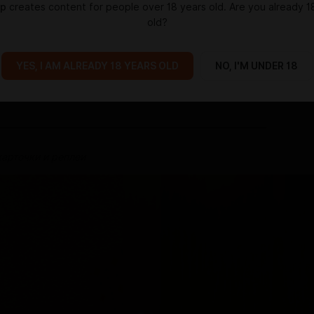
ap
creates content for people over 18 years old. Are you already 1
old?
YES, I AM ALREADY 18 YEARS OLD
NO, I'M UNDER 18
, последнюю неделю я мало работал, заболел и много лежал.
живой и самое время рассказать, чего нового получилось
карточки и реплеи