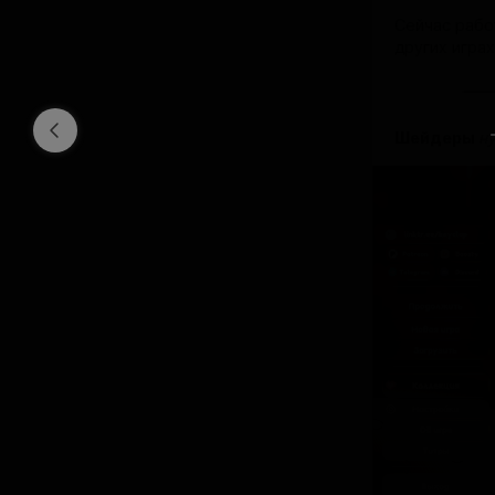
Сейчас рабо
других игра
Шейдеры
ну