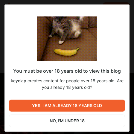
LOG IN
EN
Go to blog
keyclap
Apr 29 15:54
SUBSCRIBE
Отчёт #20
You must be over 18 years old to view this blog
keyclap
creates content for people over 18 years old. Are
you already 18 years old?
YES, I AM ALREADY 18 YEARS OLD
NO, I'M UNDER 18