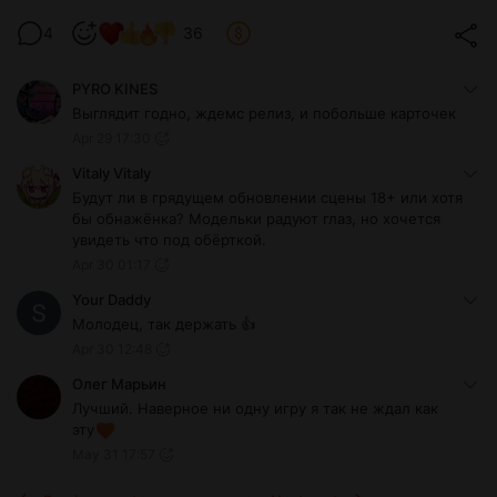
4
36
PYRO KINES
Выглядит годно, ждемс релиз, и побольше карточек
Apr 29 17:30
Vitaly Vitaly
Будут ли в грядущем обновлении сцены 18+ или хотя
бы обнажёнка? Модельки радуют глаз, но хочется
увидеть что под обёрткой.
Apr 30 01:17
Your Daddy
Молодец, так держать 👍
Apr 30 12:48
Олег Марьин
Лучший. Наверное ни одну игру я так не ждал как
эту
May 31 17:57