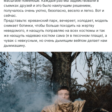
масштабе поменбше. Каждый раз мы задействовали в
съемках друзей и это было наилучшим решением,
получалось очень уютно, безопасно, весело и легко. Вот и
сейчас.
Представьте: ереванский парк, вечереет, холодает, модель
снимает ботинки, чтобы больше походить на жертву
неведомого, я наощупь поправляю на всех костюмы и так
же наощупь надеваю костюм сама (я в песочном плаще), а
чувак с невкусным, но очень дымящим вейпом делает нам
дыммашину.