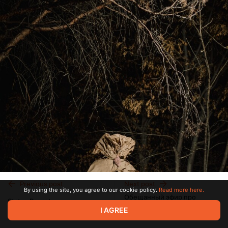
Previous post
Next post
By using the site, you agree to our cookie policy.
Read more here.
Обещанный эфир про
Status Report
речевой голос
I AGREE
Dec 04 2023 16:29
Dec 14 2023 22:37