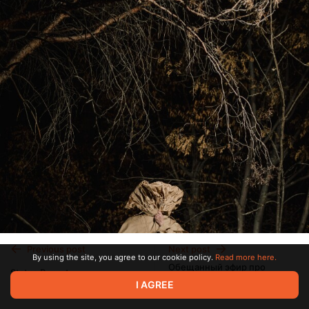
Previous post
Next post
By using the site, you agree to our cookie policy.
Read more here.
Обещанный эфир про
Status Report
речевой голос
I AGREE
Dec 04 2023 16:29
Dec 14 2023 22:37