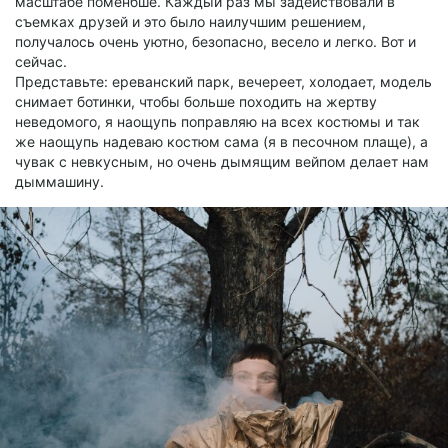
масштабе поменбше. Каждый раз мы задействовали в
съемках друзей и это было наилучшим решением,
получалось очень уютно, безопасно, весело и легко. Вот и
сейчас.
Представьте: ереванский парк, вечереет, холодает, модель
снимает ботинки, чтобы больше походить на жертву
неведомого, я наощупь поправляю на всех костюмы и так
же наощупь надеваю костюм сама (я в песочном плаще), а
чувак с невкусным, но очень дымящим вейпом делает нам
дыммашину.