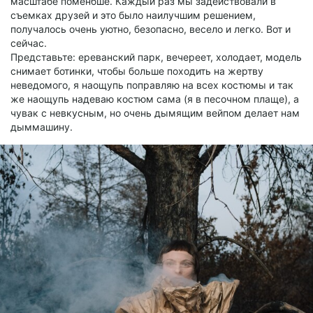
масштабе поменбше. Каждый раз мы задействовали в
съемках друзей и это было наилучшим решением,
получалось очень уютно, безопасно, весело и легко. Вот и
сейчас.
Представьте: ереванский парк, вечереет, холодает, модель
снимает ботинки, чтобы больше походить на жертву
неведомого, я наощупь поправляю на всех костюмы и так
же наощупь надеваю костюм сама (я в песочном плаще), а
чувак с невкусным, но очень дымящим вейпом делает нам
дыммашину.