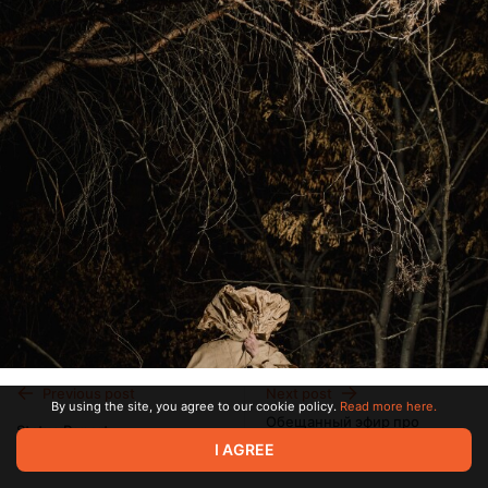
Previous post
Next post
By using the site, you agree to our cookie policy.
Read more here.
Обещанный эфир про
Status Report
речевой голос
I AGREE
Dec 04 2023 16:29
Dec 14 2023 22:37