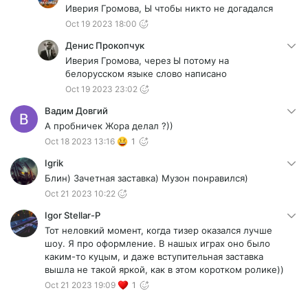
дермовым ещё часа два-три и светобоязнь.
Иверия Громова, Ы чтобы никто не догадался
Кошмарные головные боли в районе виска. Тошнота
Oct 19 2023 18:00
и рвота, даже при пустом желудке.
Денис Прокопчук
Кратковременное онемение руки, ноги и языка.
Приступ длится от 4 вплоть до 11 часов. Иногда даже
Иверия Громова, через Ы потому на
более. А когда наконец отпустит, то потом еще пару-
белорусском языке слово написано
тройку дней башка дурная, как с адского похмелья -
Oct 19 2023 23:02
не дай боже не так ею дернешь
Вадим Довгий
А пробничек Жора делал ?))
Oct 18 2023 13:16
1
Igrik
Блин) Зачетная заставка) Музон понравился)
Oct 21 2023 10:22
Igor Stellar-P
Тот неловкий момент, когда тизер оказался лучше
шоу. Я про оформление. В нашых играх оно было
каким-то куцым, и даже вступительная заставка
вышла не такой яркой, как в этом коротком ролике))
Oct 21 2023 19:09
1