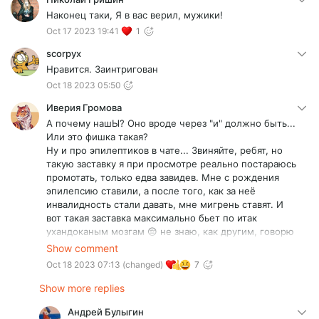
Наконец таки, Я в вас верил, мужики!
Oct 17 2023 19:41
1
scorpyx
Нравится. Заинтригован
Oct 18 2023 05:50
Иверия Громова
А почему нашЫ? Оно вроде через "и" должно быть...
Или это фишка такая?
Ну и про эпилептиков в чате... Звиняйте, ребят, но
такую заставку я при просмотре реально постараюсь
промотать, только едва завидев. Мне с рождения
эпилепсию ставили, а после того, как за неё
инвалидность стали давать, мне мигрень ставят. И
вот такая заставка максимально бьет по итак
ухандоканым мозгам 😔 не знаю, как другим, говорю
только за себя
Show comment
P. S. (Для ответных комментариев) У меня не
Oct 18 2023 07:13
(changed)
7
падучая форма эпилепсии, а мерцательная.
Приступы начинаются с затягивающего все поле
Show more replies
зрения электрически мерцающего облака, которое
Андрей Булыгин
проходит где-то через полчаса, оставляя зрение