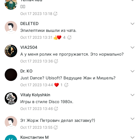
👍🏻
Oct 17 2023 13:18
DELETED
Эпилептики вышли из чата.
Oct 17 2023 13:31
4
VIA2504
А у меня ролик не прогружается. Это нормально?
Oct 17 2023 13:36
Dr. KO
Just Dance? Ubisoft? Ведущие Жан и Мишель?
Oct 17 2023 13:44
1
Vitaly Kolyshkin
Игры в стиле Disco 1980х.
Oct 17 2023 13:46
Эт Жорж Петрович делал заставку?)
Oct 17 2023 13:55
Константин М