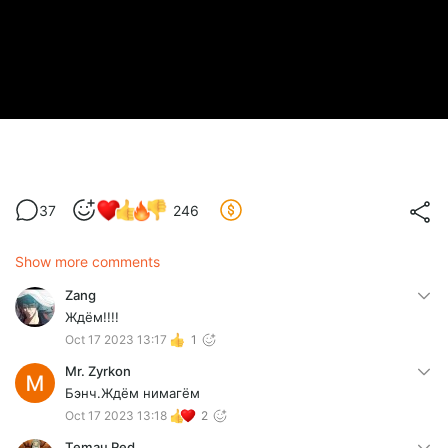
37
246
Show more comments
Zang
Ждём!!!!
Oct 17 2023 13:17
1
Mr. Zyrkon
Бэнч.Ждём нимагём
Oct 17 2023 13:18
2
Temaч Red