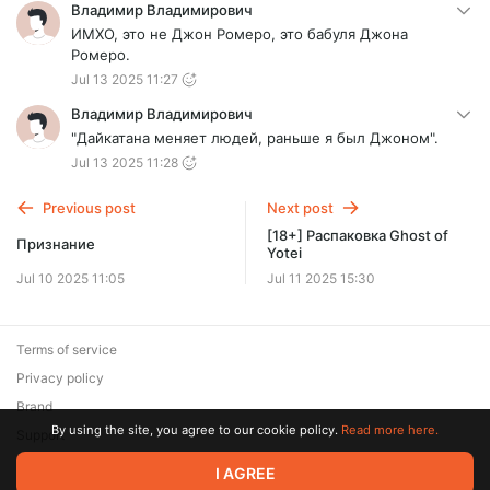
Владимир Владимирович
ИМХО, это не Джон Ромеро, это бабуля Джона
Ромеро.
Jul 13 2025 11:27
Владимир Владимирович
"Дайкатана меняет людей, раньше я был Джоном".
Jul 13 2025 11:28
Previous post
Next post
[18+] Распаковка Ghost of
Признание
Yotei
Jul 10 2025 11:05
Jul 11 2025 15:30
Terms of service
Privacy policy
Brand
By using the site, you agree to our cookie policy.
Read more here.
Support
© 2026 Zaya Solutions Limited. All rights reserved. All trademarks
I AGREE
are the property of their respective owners.