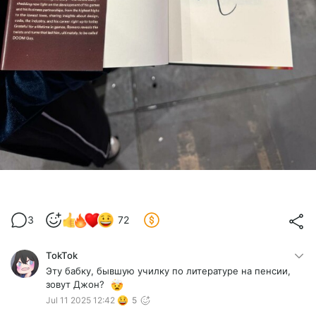
3
72
ТоkTok
Эту бабку, бывшую училку по литературе на пенсии,
зовут Джон?
Jul 11 2025 12:42
5