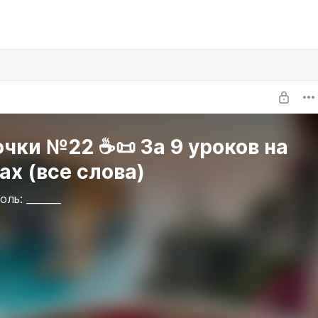
чки №22 ☕📜 За 9 уроков на
ах (все слова)
ль: _______