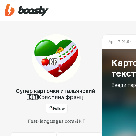
Apr 17 21:54
Карто
текст
Введи паро
Супер карточки итальянский
🇮🇹Кристина Франц
Follow
𝔽𝕒𝕤𝕥-𝕝𝕒𝕟𝕘𝕦𝕒𝕘𝕖𝕤.𝕔𝕠𝕞🍎𝕂𝔽