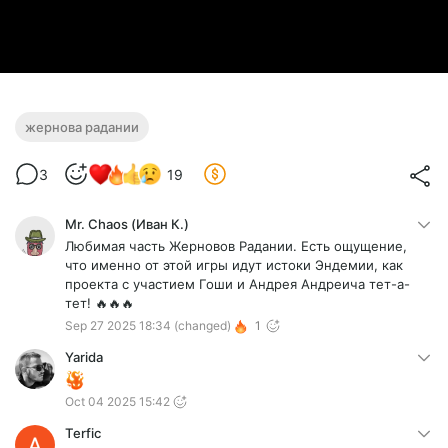
жернова радании
3
19
Mr. Chaos (Иван К.)
Любимая часть Жерновов Радании. Есть ощущение,
что именно от этой игры идут истоки Эндемии, как
проекта с участием Гоши и Андрея Андреича тет-а-
тет! 🔥🔥🔥
Sep 27 2025 18:34
(changed)
1
Yarida
Oct 04 2025 15:42
Terfic