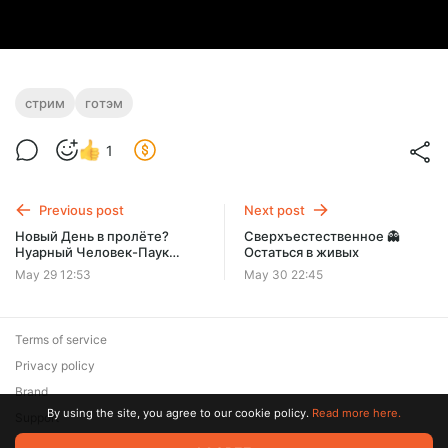
стрим
готэм
1
Previous post
Next post
Новый День в пролёте?
Сверхъестественное 👻
Нуарный Человек-Паук
Остаться в живых
РАЗБОР сериала | Николас
May 29 12:53
May 30 22:45
Кейдж вернется в Думсдее
Terms of service
Privacy policy
Brand
By using the site, you agree to our cookie policy.
Read more here.
Support