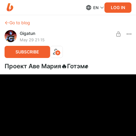
LOG IN
EN
Go to blog
Gigatun
May 29 21:15
SUBSCRIBE
Проект Аве Мария🔥Готэм✊