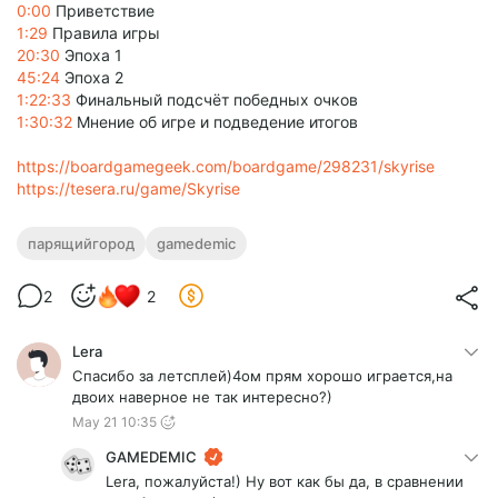
0:00
Приветствие
1:29
Правила игры
20:30
Эпоха 1
45:24
Эпоха 2
1:22:33
Финальный подсчёт победных очков
1:30:32
Мнение об игре и подведение итогов
https://boardgamegeek.com/boardgame/298231/skyrise
https://tesera.ru/game/Skyrise
парящийгород
gamedemic
2
2
Lera
Спасибо за летсплей)4ом прям хорошо играется,на
двоих наверное не так интересно?)
May 21 10:35
GAMEDEMIC
Lera, пожалуйста!) Ну вот как бы да, в сравнении