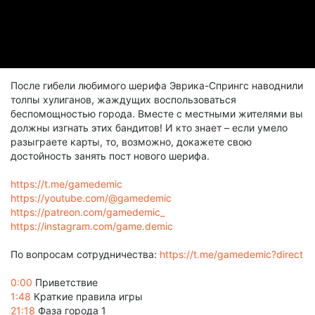
После гибели любимого шерифа Эврика-Спрингс наводнили
толпы хулиганов, жаждущих воспользоваться
беспомощностью города. Вместе с местными жителями вы
должны изгнать этих бандитов! И кто знает – если умело
разыграете карты, то, возможно, докажете свою
достойность занять пост нового шерифа.
https://t.me/gamedemic
https://youtube.com/@gamedemic
https://patreon.com/gamedemic_
https://instagram.com/game.demic
По вопросам сотрудничества:
https://t.me/gamedemic?direct
0:00
Приветствие
1:48
Краткие правила игры
21:18
Фаза города 1