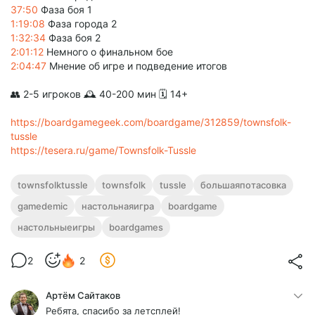
37:50
Фаза боя 1
1:19:08
Фаза города 2
1:32:34
Фаза боя 2
2:01:12
Немного о финальном бое
2:04:47
Мнение об игре и подведение итогов
👥 2-5 игроков 🕰 40-200 мин 🗓️ 14+
https://boardgamegeek.com/boardgame/312859/townsfolk-
tussle
https://tesera.ru/game/Townsfolk-Tussle
townsfolktussle
townsfolk
tussle
большаяпотасовка
gamedemic
настольнаяигра
boardgame
настольныеигры
boardgames
2
2
Артём Сайтаков
Ребята, спасибо за летсплей!