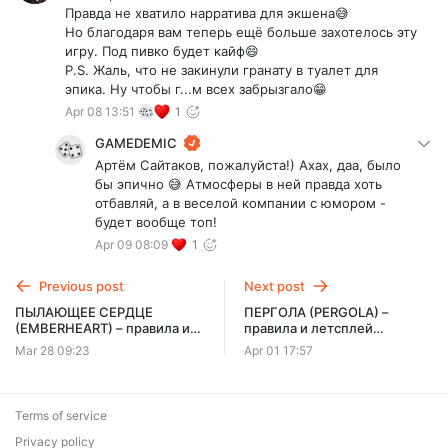
Правда не хватило нарратива для экшена😅
Но благодаря вам теперь ещё больше захотелось эту
игру. Под пивко будет кайф😄
P.S. Жаль, что не закинули гранату в туалет для
эпика. Ну чтобы г...м всех забрызгало😁
Apr 08 13:51
1
GAMEDEMIC
Артём Сайтаков, пожалуйста!) Ахах, даа, было
бы эпично 😅 Атмосферы в ней правда хоть
отбавляй, а в веселой компании с юмором -
будет вообще топ!
Apr 09 08:09
1
Previous post
Next post
ПЫЛАЮЩЕЕ СЕРДЦЕ
ПЕРГОЛА (PERGOLA) –
(EMBERHEART) – правила и
правила и летсплей
летсплей настольной игры
настольной игры
Mar 28 09:23
Apr 01 17:57
втроём
Terms of service
Privacy policy