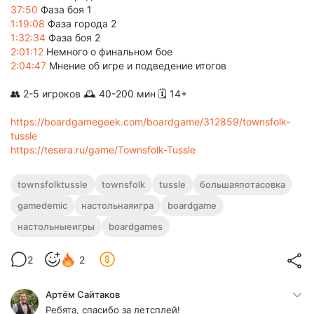
37:50
Фаза боя 1
1:19:08
Фаза города 2
1:32:34
Фаза боя 2
2:01:12
Немного о финальном бое
2:04:47
Мнение об игре и подведение итогов
👥 2-5 игроков 🕰 40-200 мин 🗓️ 14+
https://boardgamegeek.com/boardgame/312859/townsfolk-
tussle
https://tesera.ru/game/Townsfolk-Tussle
townsfolktussle
townsfolk
tussle
большаяпотасовка
gamedemic
настольнаяигра
boardgame
настольныеигры
boardgames
2
2
Артём Сайтаков
Ребята, спасибо за летсплей!