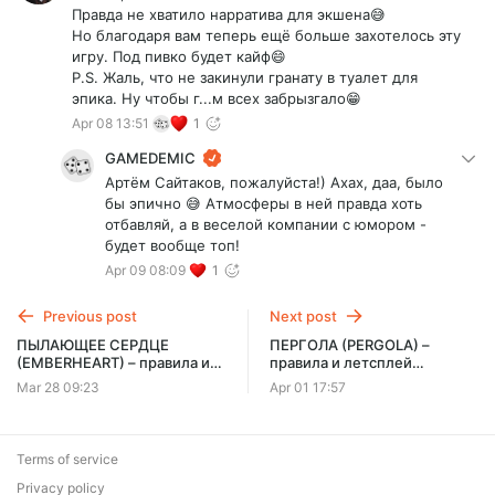
Правда не хватило нарратива для экшена😅
Но благодаря вам теперь ещё больше захотелось эту
игру. Под пивко будет кайф😄
P.S. Жаль, что не закинули гранату в туалет для
эпика. Ну чтобы г...м всех забрызгало😁
Apr 08 13:51
1
GAMEDEMIC
Артём Сайтаков, пожалуйста!) Ахах, даа, было
бы эпично 😅 Атмосферы в ней правда хоть
отбавляй, а в веселой компании с юмором -
будет вообще топ!
Apr 09 08:09
1
Previous post
Next post
ПЫЛАЮЩЕЕ СЕРДЦЕ
ПЕРГОЛА (PERGOLA) –
(EMBERHEART) – правила и
правила и летсплей
летсплей настольной игры
настольной игры
Mar 28 09:23
Apr 01 17:57
втроём
Terms of service
Privacy policy