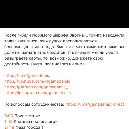
После гибели любимого шерифа Эврика-Спрингс наводнили
толпы хулиганов, жаждущих воспользоваться
беспомощностью города. Вместе с местными жителями вы
должны изгнать этих бандитов! И кто знает – если умело
разыграете карты, то, возможно, докажете свою
достойность занять пост нового шерифа.
https://t.me/gamedemic
https://youtube.com/@gamedemic
https://patreon.com/gamedemic_
https://instagram.com/game.demic
По вопросам сотрудничества:
https://t.me/gamedemic?direct
0:00
Приветствие
1:48
Краткие правила игры
21:18
Фаза города 1