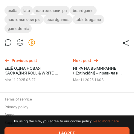
рыба
lata
настольнаяигра
boardgame
настольныеигры
boardgames
tabletopgame
gamedemic
Previous post
Next post
ЕЩЁ ОДНА НОВАЯ
ИГРА НА ВЫМИРАНИЕ
КАСКАДИЯ ROLL & WRITE 🆕
(¡Extinción!) – правила и
CASCADIA: ROLLING RIVERS
летсплей настольной игры
Mar 11 2025 06:27
Mar 11 2025 11:03
– правила и летсплей
настольной игры
Terms of service
Privacy policy
Brand
By using the site, you agree to our cookie policy.
Read more here.
Support
© 2026 Zaya Solutions Limited. All rights reserved. All trademarks
I AGREE