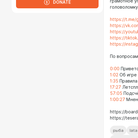
грамотное у
DONATE
головоломку
https://t.me
https://vk.c
https://you
https://tikt
https://inst
По вопросам
0:00
Привет
1:02
Об игре
1:35
Правила
17:27
Летспл
57:05
Подсчё
1:00:27
Мнени
https://boa
https://teser
рыба
lata