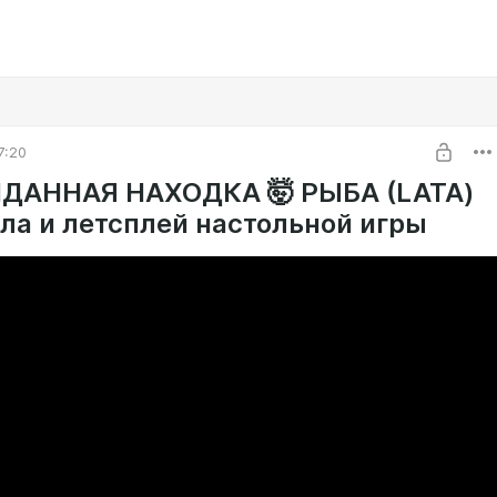
7:20
ДАННАЯ НАХОДКА 🤯 РЫБА (LATA)
ила и летсплей настольной игры