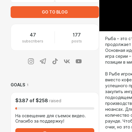
GO TO BLOG
47
177
Рыба – это с
subscribers
posts
продолжает 
Основная ид
игра серии 
позиции в м
В Рыбе игрок
вместо кофе
GOALS
1
успешного п
закупить инг
подходящем 
$3.87
of
$258
raised
производства
нюансах. Дл
количество 
На освещение для съемок видео.
раунде. Что
Спасибо за поддержку!
очки, но это