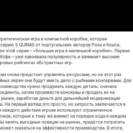
тратегическая игра в компактной коробке, которая
серию 5 QUINAS от португальских авторов Рола и Кошта.
ея этой серии – «большая игра в маленькой коробке». Первая
– Кофе – уже завоевала популярность и занимает высокие
ировых рейтингах абстрактных игр.
ам снова предстоит управлять ресурсами, но на этот раз
йных зёрен они будут иметь дело с рыбными консервами. Для
роизводства нужно продумать каждую деталь: сначала
редиенты, затем произвести консервы и продать их на
рынке, заработав деньги для дальнейшей модернизации
. На первый взгляд это просто, но хитрость заключается в
я каждого действия игроки используют ограниченное
очков, которые к тому же влияют на порядок хода в каждом
бы занять выгодные позиции на рынках, придётся потратить
 может сказаться на эффективности производства. В итоге,