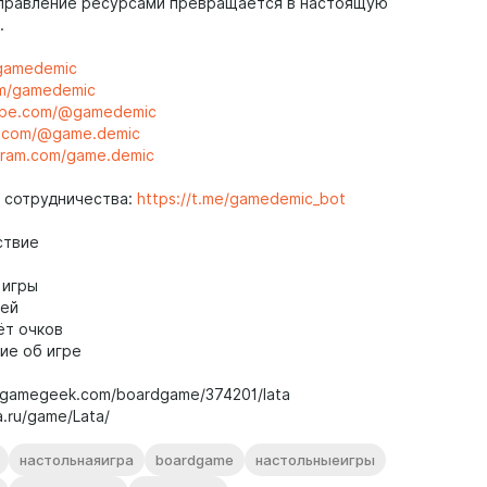
правление ресурсами превращается в настоящую
.
/gamedemic
om/gamedemic
tube.com/@gamedemic
ok.com/@game.demic
agram.com/game.demic
 сотрудничества:
https://t.me/gamedemic_bot
ствие
 игры
ей
т очков
е об игре
rdgamegeek.com/boardgame/374201/lata
a.ru/game/Lata/
настольнаяигра
boardgame
настольныеигры