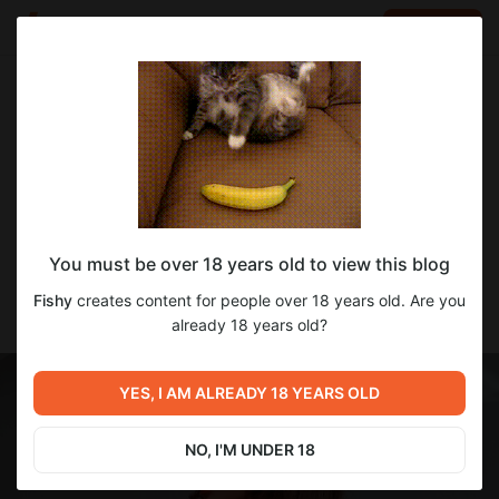
LOG IN
EN
Go to blog
Fishy
Oct 31 2025 14:50
SUBSCRIBE
Последние 6 часов, чтобы получить
You must be over 18 years old to view this blog
сетики Гаьюй, Дафны, 2Б, Велмы и
кицунэ! ♥ Аж 3 новых HQ сета в этом
Fishy
creates content for people over 18 years old. Are you
месяце, да :3 Подписывайся ♥
already 18 years old?
YES, I AM ALREADY 18 YEARS OLD
NO, I'M UNDER 18