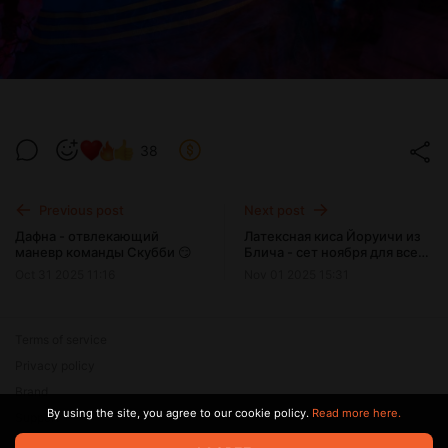
38
Previous post
Next post
Дафна - отвлекающий
Латексная киса Йоруичи из
маневр команды Скубби 😏
Блича - сет ноября для всех
синигами 🐱
Oct 31 2025 11:16
Nov 01 2025 15:31
Terms of service
Privacy policy
Brand
By using the site, you agree to our cookie policy.
Read more here.
Support