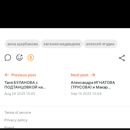
анна щербакова
евгения медведева
алексей ягудин
Previous post
Next post
Таня БУЛАНОВА с
Александра ИГНАТОВА
ПОДТАНЦОВКОЙ на
(ТРУСОВА) и Макар
"Летфесте-2025", часть-2
ИГНАТОВ: Первое шоу
Aug 24 2025 15:45
Sep 15 2025 13:04
(4k)
после рождения ребенка, 13
сент. 2025 (4K)
Terms of service
Privacy policy
Brand