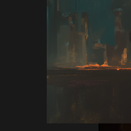
Я попробова
источников. 
провал при 
груз