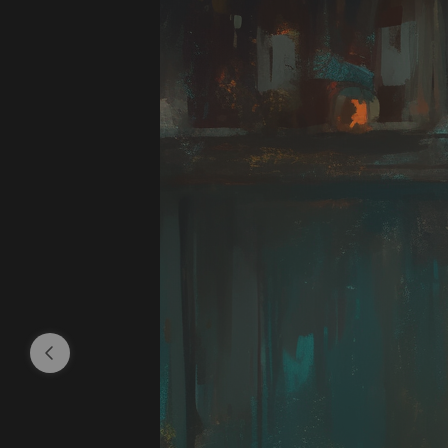
расследован
Город полон
частью жизн
можно встре