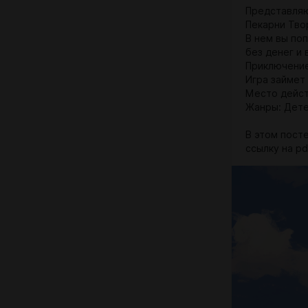
Представляю
Пекарни Тво
В нем вы поп
без денег и 
Приключение
Игра займет 
Место дейст
Жанры: Дете
В этом пост
ссылку на pd