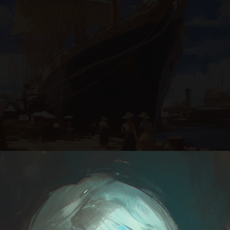
 проходит в городе-миллионнике Порт А, моего сеттинга.
стоит разобраться в легком деле, проведя небольшое