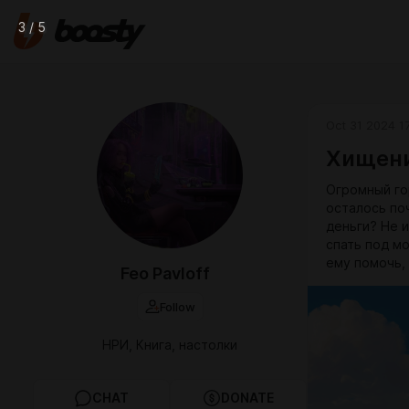
3 / 5
Oct 31 2024 1
Хищени
Огромный го
осталось по
деньги? Не 
спать под м
ему помочь, 
Feo Pavloff
Follow
НРИ, Книга, настолки
CHAT
DONATE