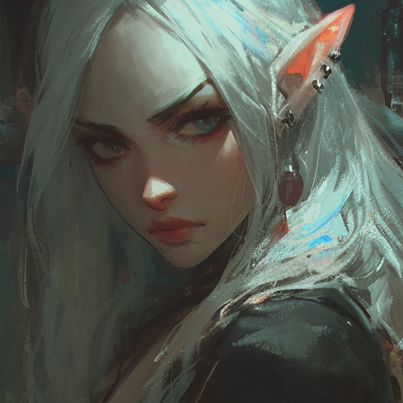
ие и придумать план ограбления после чего осуществить его.
 стражи, но также он кишит преступностью, которая стала
и города: коррупция, воровство, убийства, рабство все это
тить тут.