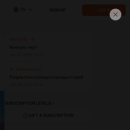
EN
SIGN UP
LOG IN
Next post
Конкурс черт
Apr 22 2025 13:57
Previous post
Результаты конкурса предысторий
Oct 30 2024 12:14
SUBSCRIPTION LEVELS
4
GIFT A SUBSCRIPTION