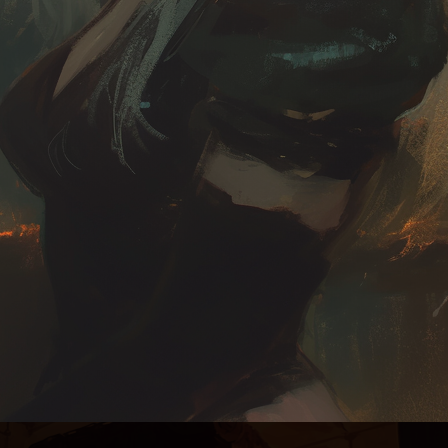
л сделать механику стелса используя советы из различных
В том числе враги с 1 хп пока герои скрыты, или не полный
плохом броске внимательности. Все чтобы забрать ценный