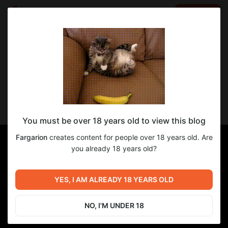
LOG IN
EN
Go to blog
Fargarion
Nov 08 2024 12:00
SUBSCRIBE
Sarev тебе привет от Эми💖💖💖
You must be over 18 years old to view this blog
Fargarion
creates content for people over 18 years old. Are
you already 18 years old?
YES, I AM ALREADY 18 YEARS OLD
NO, I'M UNDER 18