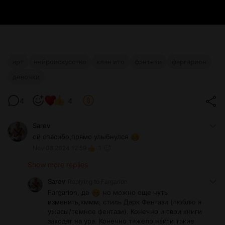
арт
нейроискусство
клан ито
фэнтези
фаргарион
девочки
4
4
Sarev
ой спасибо,прямо улыбнулся
Nov 08 2024 12:59
1
Show more replies
Sarev
Replying to
Fargarion
Fargarion, да
но можно еще чуть
изменить,хммм, стиль Дарк Фентази (люблю я
ужасы/темное фентази). Конечно и твои книги
заходят на ура. Конечно тяжело найти такие