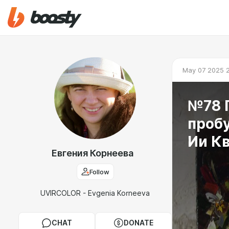
May 07 2025 
№78 
проб
Ии Кв
Евгения Корнеева
Follow
UVIRCOLOR - Evgenia Korneeva
CHAT
DONATE