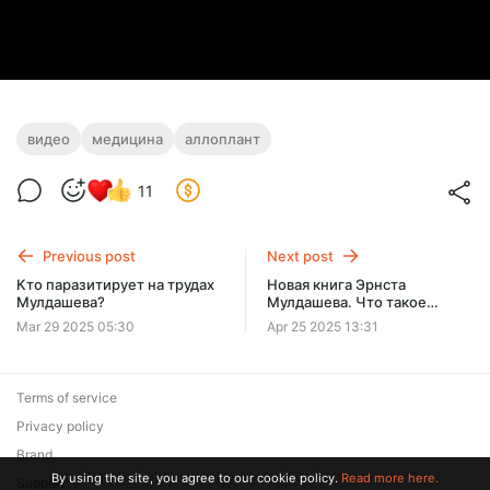
видео
медицина
аллоплант
11
Previous post
Next post
Кто паразитирует на трудах
Новая книга Эрнста
Мулдашева?
Мулдашева. Что такое
Аллоплант? Часть 2. Как
Mar 29 2025 05:30
Apr 25 2025 13:31
был изобретен Аллоплант?
Terms of service
Privacy policy
Brand
By using the site, you agree to our cookie policy.
Read more here.
Support