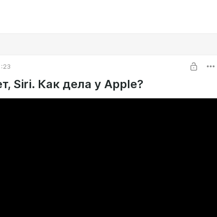
1:23
ет, Siri. Как дела у Apple?