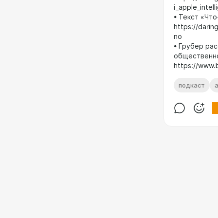
i_apple_intel
• Текст «Что
https://darin
no
• Грубер рас
общественно
https://www.
подкаст
a