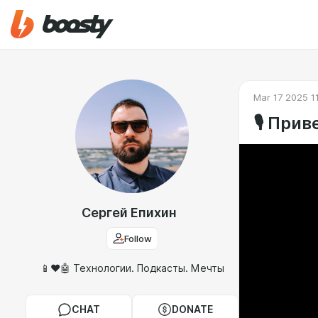
Mar 17 2025 1
🎙️ Прив
Сергей Епихин
Follow
📱❤️🤖 Технологии. Подкасты. Мечты
CHAT
DONATE