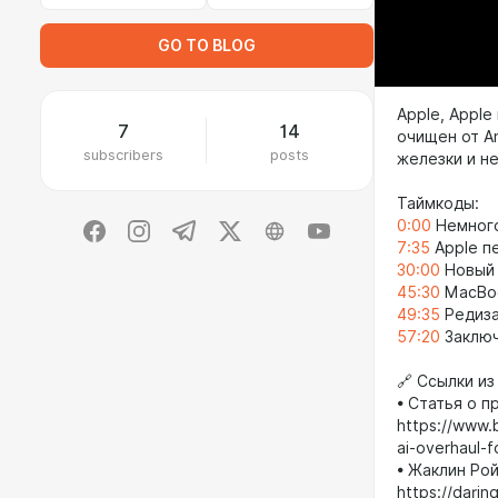
GO TO BLOG
Apple, Appl
7
14
очищен от An
subscribers
posts
железки и н
Таймкоды:
0:00
Немного
7:35
Apple п
30:00
Новый i
45:30
MacBoo
49:35
Редиза
57:20
Заключ
🔗 Ссылки из
• Статья о п
https://www.
ai-overhaul-f
• Жаклин Рой
https://darin