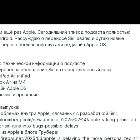
e и ещё раз Apple. Сегодняшний эпизод подкаста полностью
droid. Рассуждаю о переносе Siri, хвалю и ругаю новые
е верю в обещанный слухами редизайн Apple OS.
 технической информации о подкасте
еренесла обновление Siri на неопределенный срок
Pad Air и iPad
k Air на M4
йн Apple OS
ение и прощание
 выпуска:
роблемах внутри Apple, связанных с разработкой Siri:
bloomberg.com/news/articles/2025-02-14/apple-s-long-promised-
or-siri-runs-into-bugs-possible-delays
 из Apple в блоге Грубера:
gfireball.net/2025/03/apple_is_delaying_the_more_personalized_sir