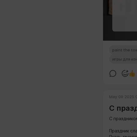
paint the to
игры для ко
May 09 2025 0
С праз
С празднико
Праздник сл
Пусть гремит