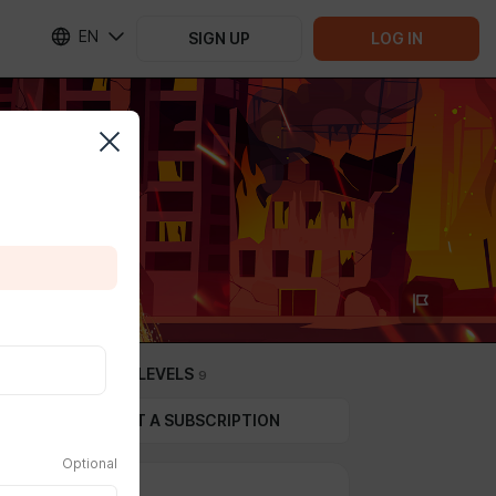
EN
SIGN UP
LOG IN
SUBSCRIPTION LEVELS
9
GIFT A SUBSCRIPTION
Optional
Mini