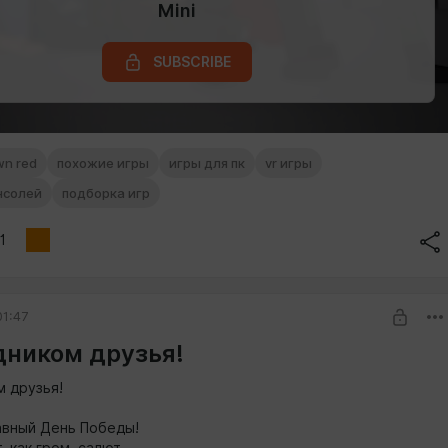
Mini
SUBSCRIBE
wn red
похожие игры
игры для пк
vr игры
нсолей
подборка игр
1
1:47
дником друзья!
м друзья!
авный День Победы!
, как гром, салют,