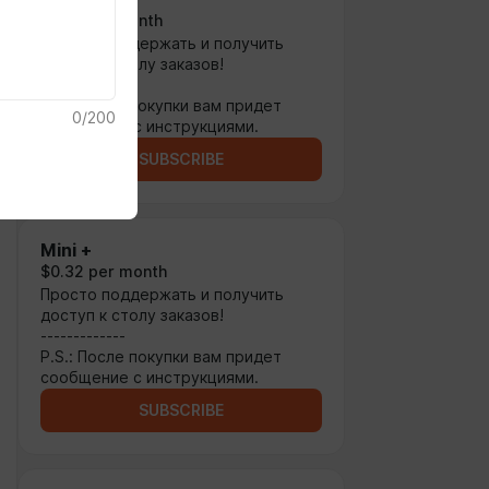
$0.13 per month
Просто поддержать и получить
доступ к столу заказов!
-------------
P.S.: После покупки вам придет
0
/
200
сообщение с инструкциями.
SUBSCRIBE
Mini +
$0.32 per month
Просто поддержать и получить
доступ к столу заказов!
-------------
P.S.: После покупки вам придет
сообщение с инструкциями.
SUBSCRIBE