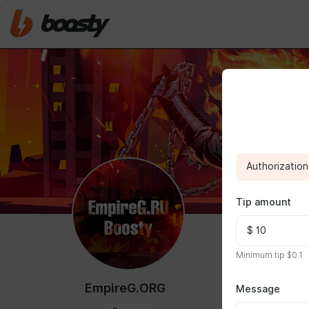
Authorization 
Tip amount
ABOUT
Minimum tip $0.1
EmpireG.ORG
Message