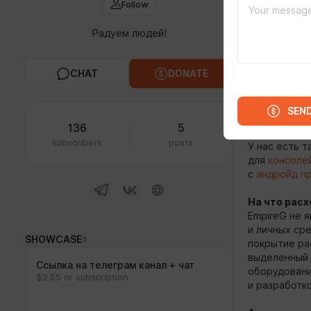
Follow
Радуем людей!
Коротко о 
Ресурс
Empi
CHAT
DONATE
найдете бол
навигация д
колличество
SEN
136
5
Проект Empi
subscribers
posts
У нас есть т
для
консоле
с
андройд п
На что рас
EmpireG не 
и личных ср
SHOWCASE
3
покрытие ра
выделенный 
Ссылка на телеграм канал + чат
оборудовани
$2.55 or subscription
и разработк