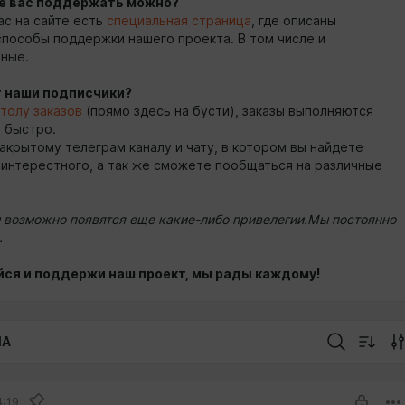
ще вас поддержать можно?
ас на сайте есть
специальная страница
, где описаны
пособы поддержки нашего проекта. В том числе и
ные.
т наши подписчики?
толу заказов
(прямо здесь на бусти), заказы выполняются
 быстро.
закрытому телеграм каналу и чату, в котором вы найдете
 интерестного, а так же сможете пообщаться на различные
 возможно появятся еще какие-либо привелегии.
Мы постоянно
.
ся и поддержи наш проект, мы рады каждому!
IA
4:19