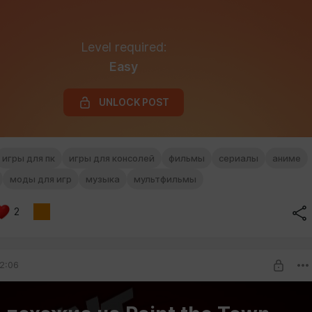
Level required:
Easy
UNLOCK POST
игры для пк
игры для консолей
фильмы
сериалы
аниме
моды для игр
музыка
мультфильмы
2
2:06