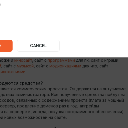
проекте
EmpireG
:
reG.ORG
является "каталогом" различных видеоигр. У нас вы
ьшое колличество игр и не только. Удобная и наполненная
ает возможность найти все, что вам нужно за минимальное
 времени.
D
CANCEL
reG - не только игры!
ак же и
киносайт
, сайт с
программами
для пк, сайт с играми
й
, сайт с
музыкой
, сайт с
модификациями
для игр, сайт
риложениями
.
ходуются средства?
является коммерческим проектом. Он держится на энтузиазме
едствах администратора. Все полученные средства пойдут на
сходов, связанных с содержанием проекта (плата за мощный
сервер, продление доменов раз в год, апгрейды
я на сервере и, иногда, покупка программного обеспечения)
ой новых возможностей на сайте.