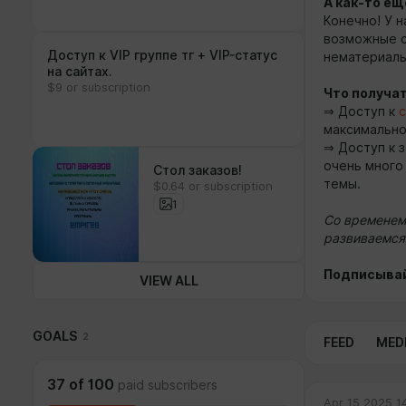
А как-то е
Конечно! У н
возможные с
Доступ к VIP группе тг + VIP-статус
нематериаль
на сайтах.
$9 or subscription
Что получа
⇒ Доступ к
с
максимально
⇒ Доступ к 
очень много
Стол заказов!
темы.
$0.64 or subscription
1
Со временем
развиваемся
Подписывай
VIEW ALL
GOALS
2
FEED
MED
37
of
100
paid subscribers
Apr 15 2025 1