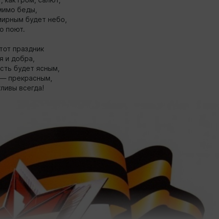
мимо беды,
мирным будет небо,
о поют.
тот праздник
я и добра,
усть будет ясным,
— прекрасным,
ливы всегда!