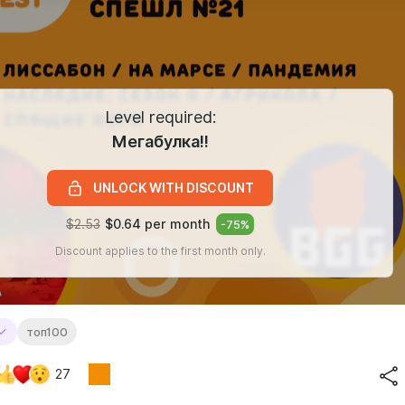
Level required:
Мегабулка!!
UNLOCK WITH DISCOUNT
$2.53
$0.64 per month
-
75
%
Discount applies to the first month only.
топ100
27