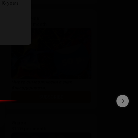
 18 years
Подписчик
$0.65 per month
Чисто символически в знак
благодарности.
SUBSCRIBE
Игрок
$1.29 per month