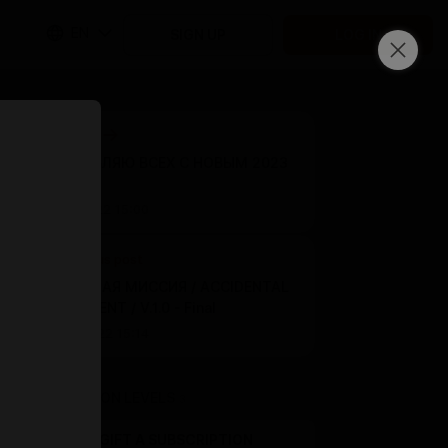
EN
SIGN UP
LOG IN
Next post
ПОЗДРАВЛЯЮ ВСЕХ С НОВЫМ 2023
ГОДОМ!
Dec 31 2022 15:00
Previous post
СЛУЧАЙНАЯ МИССИЯ / ACCIDENTAL
ASSIGNMENT / V.1.0 - Final
Dec 03 2022 15:14
SUBSCRIPTION LEVELS
3
GIFT A SUBSCRIPTION