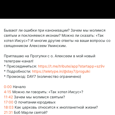
Бывают ли ошибки при канонизации? Зачем мы молимся
святым и поклоняемся иконам? Можно ли сказать: «Так
хотел Иисус»? И многие другие ответы на ваши вопросы со
священником Алексеем Уминским.
Приглашаю на Прогулки с о. Алексеем в мой новый
телеграм-канал!
* Присоединиться:
https://t.me/tribute/app?startapp=sz9v
* Подробности:
https://teletype.in/@day7/progulki
* Промокод: DAY7 (количество ограничено)
0:00
Начало
4:15
Можно ли говорить: «Так хотел Иисус»?
11:42
Зачем мы молимся святым?
17:00
О почитании юродивых
18:03
Как церковь относится к инопланетной жизни?
21:31
Боб Марли святой?