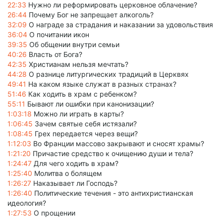
22:33
Нужно ли реформировать церковное облачение?
26:44
Почему Бог не запрещает алкоголь?
32:09
О награде за страдания и наказании за удовольствия
36:04
О почитании икон
39:35
Об общении внутри семьи
40:26
Власть от Бога?
42:35
Христианам нельзя мечтать?
44:28
О разнице литургических традиций в Церквях
49:41
На каком языке служат в разных странах?
51:46
Как ходить в храм с ребенком?
55:11
Бывают ли ошибки при канонизации?
1:03:18
Можно ли играть в карты?
1:06:45
Зачем святые себя истязали?
1:08:45
Грех передается через вещи?
1:12:03
Во Франции массово закрывают и сносят храмы?
1:21:20
Причастие средство к очищению души и тела?
1:24:47
Для чего ходить в храм?
1:25:40
Молитва о болящем
1:26:27
Наказывает ли Господь?
1:26:40
Политические течения - это антихристианская
идеология?
1:27:53
О прощении