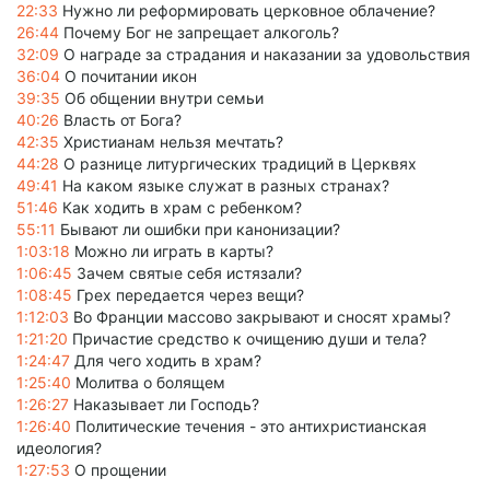
22:33
Нужно ли реформировать церковное облачение?
26:44
Почему Бог не запрещает алкоголь?
32:09
О награде за страдания и наказании за удовольствия
36:04
О почитании икон
39:35
Об общении внутри семьи
40:26
Власть от Бога?
42:35
Христианам нельзя мечтать?
44:28
О разнице литургических традиций в Церквях
49:41
На каком языке служат в разных странах?
51:46
Как ходить в храм с ребенком?
55:11
Бывают ли ошибки при канонизации?
1:03:18
Можно ли играть в карты?
1:06:45
Зачем святые себя истязали?
1:08:45
Грех передается через вещи?
1:12:03
Во Франции массово закрывают и сносят храмы?
1:21:20
Причастие средство к очищению души и тела?
1:24:47
Для чего ходить в храм?
1:25:40
Молитва о болящем
1:26:27
Наказывает ли Господь?
1:26:40
Политические течения - это антихристианская
идеология?
1:27:53
О прощении