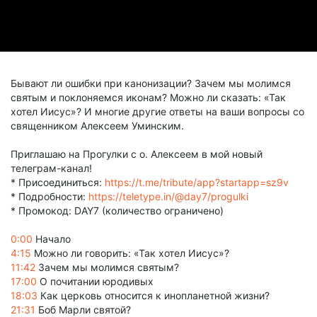
Бывают ли ошибки при канонизации? Зачем мы молимся
святым и поклоняемся иконам? Можно ли сказать: «Так
хотел Иисус»? И многие другие ответы на ваши вопросы со
священником Алексеем Уминским.
Приглашаю на Прогулки с о. Алексеем в мой новый
телеграм-канал!
* Присоединиться:
https://t.me/tribute/app?startapp=sz9v
* Подробности:
https://teletype.in/@day7/progulki
* Промокод: DAY7 (количество ограничено)
0:00
Начало
4:15
Можно ли говорить: «Так хотел Иисус»?
11:42
Зачем мы молимся святым?
17:00
О почитании юродивых
18:03
Как церковь относится к инопланетной жизни?
21:31
Боб Марли святой?