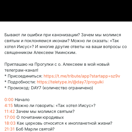
Бывают ли ошибки при канонизации? Зачем мы молимся
святым и поклоняемся иконам? Можно ли сказать: «Так
хотел Иисус»? И многие другие ответы на ваши вопросы со
священником Алексеем Уминским.
Приглашаю на Прогулки с о. Алексеем в мой новый
телеграм-канал!
* Присоединиться:
https://t.me/tribute/app?startapp=sz9v
* Подробности:
https://teletype.in/@day7/progulki
* Промокод: DAY7 (количество ограничено)
0:00
Начало
4:15
Можно ли говорить: «Так хотел Иисус»?
11:42
Зачем мы молимся святым?
17:00
О почитании юродивых
18:03
Как церковь относится к инопланетной жизни?
21:31
Боб Марли святой?