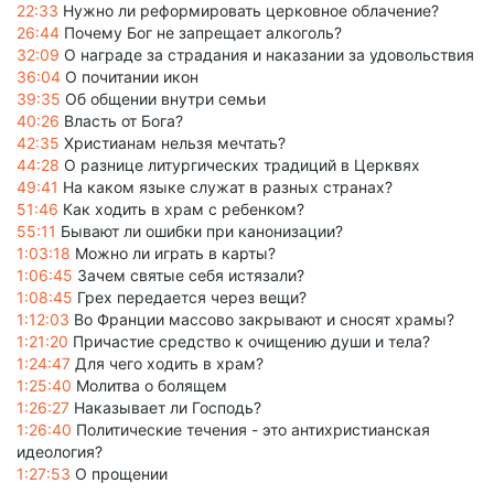
22:33
Нужно ли реформировать церковное облачение?
26:44
Почему Бог не запрещает алкоголь?
32:09
О награде за страдания и наказании за удовольствия
36:04
О почитании икон
39:35
Об общении внутри семьи
40:26
Власть от Бога?
42:35
Христианам нельзя мечтать?
44:28
О разнице литургических традиций в Церквях
49:41
На каком языке служат в разных странах?
51:46
Как ходить в храм с ребенком?
55:11
Бывают ли ошибки при канонизации?
1:03:18
Можно ли играть в карты?
1:06:45
Зачем святые себя истязали?
1:08:45
Грех передается через вещи?
1:12:03
Во Франции массово закрывают и сносят храмы?
1:21:20
Причастие средство к очищению души и тела?
1:24:47
Для чего ходить в храм?
1:25:40
Молитва о болящем
1:26:27
Наказывает ли Господь?
1:26:40
Политические течения - это антихристианская
идеология?
1:27:53
О прощении