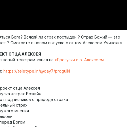
яться Бога? Всякий ли страх постыден ? Страх Божий — это
нет ? Смотрите в новом выпуске с отцом Алексеем Уминским.
ЕКТ ОТЦА АЛЕКСЕЯ
в новый телеграм-канал на
«Прогулки с о. Алексеем
и:
https://teletype.in/@day7/progulki
роект отца Алексея
уска «страх Божий»
от подписчиков о природе страха
ельный страх
чужого мнения
 любви
перед Богом