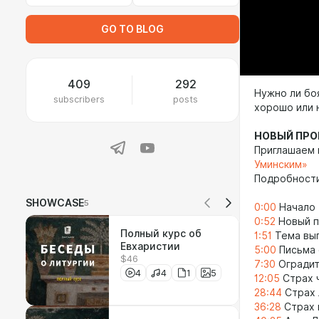
GO TO BLOG
409
292
Нужно ли бо
subscribers
posts
хорошо или 
НОВЫЙ ПРО
Приглашаем 
Уминским»
Подробност
SHOWCASE
5
0:00
Начало
0:52
Новый п
Полный курс об
1:51
Тема вып
Евхаристии
5:00
Письма 
$46
7:30
Оградит
4
4
1
5
12:05
Страх 
28:44
Страх
36:28
Страх 