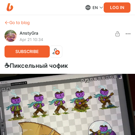
LOG IN
EN
Go to blog
AnstyGra
Apr 21 10:34
SUBSCRIBE
☕️Пиксельный чофик