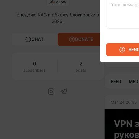
Follow
RAG дл
Внедряю RAG и обхожу блокировки в
страха
2026.
Цифров
создан
которы
CHAT
DONATE
Подписывайт
SEN
Base», экск
автоматизац
0
2
subscribers
posts
FEED
MED
Mar 24 20:35
VPN з
руков