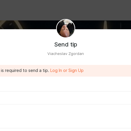
Send tip
Viacheslav Zgordan
is required to send a tip.
Log In or Sign Up
втор проекта CodeHummus. Здесь я делюсь практическими
нструментами для тех, кто хочет оставаться эффективным и
 2026 году.
те в этом блоге: