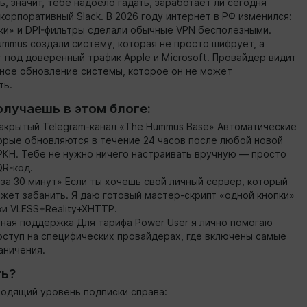
ь, значит, тебе надоело гадать, заработает ли сегодня
корпоративный Slack. В 2026 году интернет в РФ изменился:
ки» и DPI-фильтры сделали обычные VPN бесполезными.
mmus создали систему, которая не просто шифрует, а
 под доверенный трафик Apple и Microsoft. Провайдер видит
чное обновление системы, которое он не может
ть.
олучаешь в этом блоге:
 закрытый Telegram-канал «The Hummus Base» Автоматические
торые обновляются в течение 24 часов после любой новой
РКН. Тебе не нужно ничего настраивать вручную — просто
QR-код.
 за 30 минут» Если ты хочешь свой личный сервер, который
ожет забанить. Я даю готовый мастер-скрипт «одной кнопки»
ки VLESS+Reality+XHTTP.
тная поддержка Для тарифа Power User я лично помогаю
оступ на специфических провайдерах, где включены самые
аничения.
ть?
одящий уровень подписки справа: