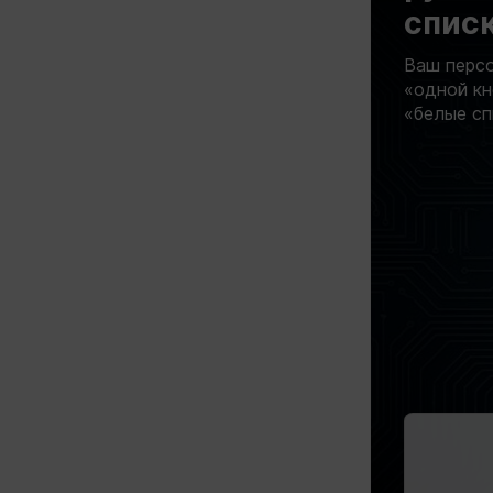
списк
Ваш персо
«одной кн
«белые сп