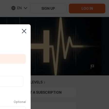
EN
SIGN UP
LOG IN
SUBSCRIPTION LEVELS
2
GIFT A SUBSCRIPTION
Optional
Watcher