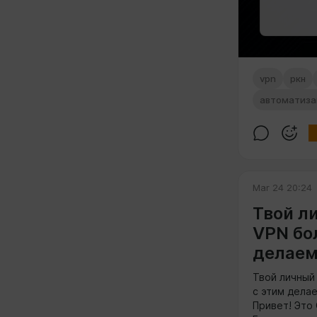
vpn
ркн
автоматиза
Mar 24 20:24
Твой л
VPN бо
делае
Твой личный
с этим дела
Привет! Это