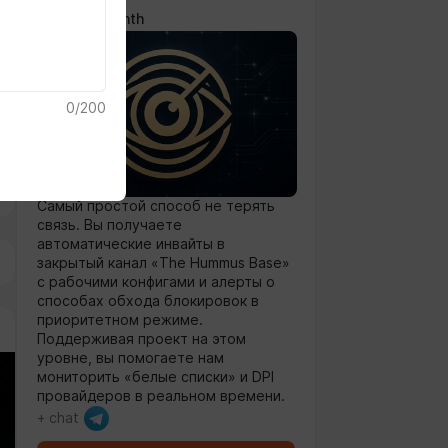
$3.8 per month
0
/
200
Самый простой способ не терять
связь. Вы получаете
автоматические инвайты в
закрытый канал «The Hummus Base»
с рабочими конфигами и алерты о
способах обхода блокировок в
приоритетном режиме.
Поддерживая проект на этом
уровне, вы помогаете нам
мониторить «белые списки» и DPI
провайдеров в реальном времени.
+ chat