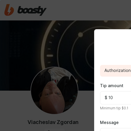
Authorization 
Tip amount
ABOUT
Minimum tip $0.1
Привет! Я а
гайдами и и
Viacheslav Zgordan
Message
свободным в
Что вы найде