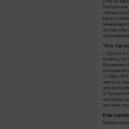
Если ты здес
YouTube или 
«белые спис
Мы в CodeHu
мимикрирует
это как обы
заблокирова
Что ты п
1. Доступ в
конфиги, ко
блокировки 
отсканируй 
2. Гайд «VPN
никто не см
для настрой
3. Приорите
настроить д
жесткие огр
Как нача
Выбери подх