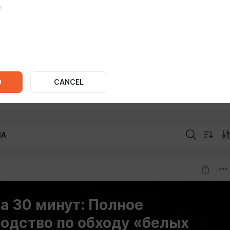
я бизнеса: Как внедрить умный ИИ в свою компанию без
 за данные.
ая свобода: Актуальные гайды и мастер-скрипты для
ия надежных VPN-туннелей (VLESS, XHTTP, Hysteria2),
е не видит DPI.
есь, чтобы получить доступ к закрытому чату «The Hummus
D
CANCEL
люзивным конфигам и пошаговым инструкциям по
ии, которые я не публикую в открытом доступе.
IA
а 30 минут: Полное
одство по обходу «белых