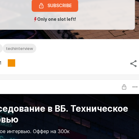
SUBSCRIBE
Only one slot left!
techinterview
1
едование в ВБ. Техническое
рвью
ое интервью. Оффер на 300к