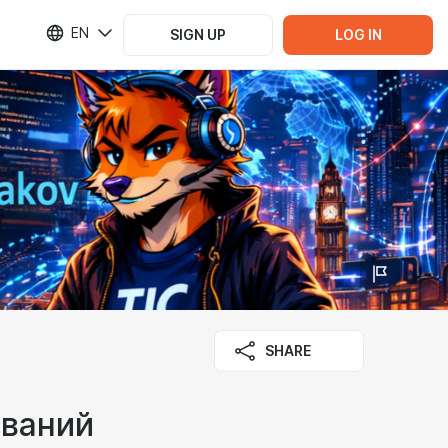
EN
SIGN UP
LOG IN
SHARE
ований