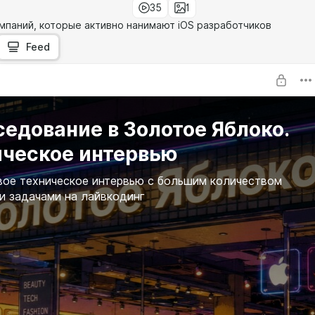
35
1
мпаний, которые активно нанимают iOS разработчиков
Feed
едование в Золотое Яблоко.
ическое интервью
ое техническое интервью с большим количеством
и задачами на лайвкодинг