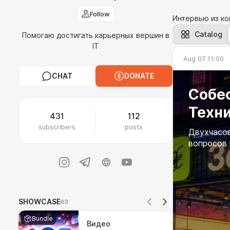
Follow
Интервью из ко
Catalog
Помогаю достигать карьерных вершин в
IT
Aug 07 11:00
CHAT
DONATE
Собес
Техн
431
112
subscribers
posts
Двухчасов
вопросов 
SHOWCASE
63
Bundle
Видео