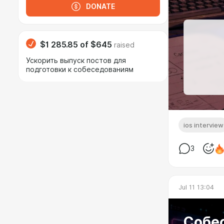
DONATE
$1 285.85
of
$645
raised
Ускорить выпуск постов для
подготовки к собеседованиям
ios interview
3
Jul 11 13:04
Собес