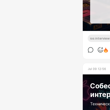
ios interview
Jul 09 12:56
Собес
инте
Техническ