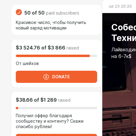
Jul 23 20:20
50
of
50
paid subscribers
Красивое число, чтобы получить
Собес
новый заряд мотивации
Техн
$3 524.76
of
$3 866
raised
Лайвкодин
на 6-7к$
От шейхов
DONATE
$38.66
of
$1 289
raised
Получил оффер благодаря
сообществу и контенту? Скажи
спасибо рублем!