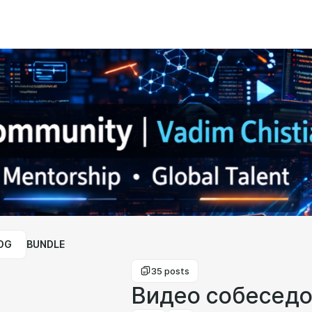
OG
BUNDLE
35 posts
Видео собесед