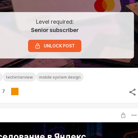
Level required:
Senior subscriber
UNLOCK POST
techinterview
mobile system design
7
едование в Яндекс.