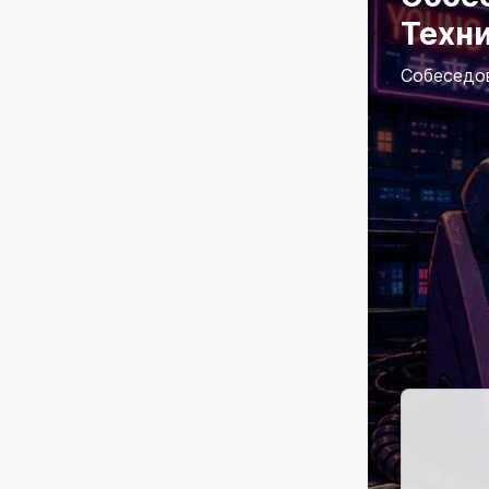
Техн
Собеседо