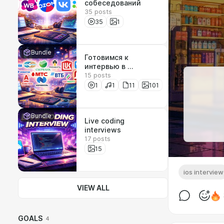
собеседований
35 posts
35
1
Bundle
Готовимся к
интервью в ...
15 posts
1
1
11
101
Bundle
Live coding
interviews
17 posts
15
ios interview
VIEW ALL
GOALS
4