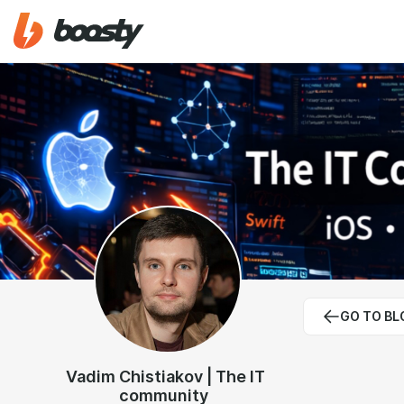
GO TO BL
Vadim Chistiakov | The IT
community